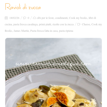
ravioli di zucca
18/02/26
0
cibi per le feste
,
condimenti
,
Cook my books
,
libri di
cucina
,
pasta fresca casalinga
,
primi piatti
,
ricette con la zucca
Cheese
,
Cook my
Books
,
James Martin
,
Pasta fresca fatta in casa
,
pasta ripiena