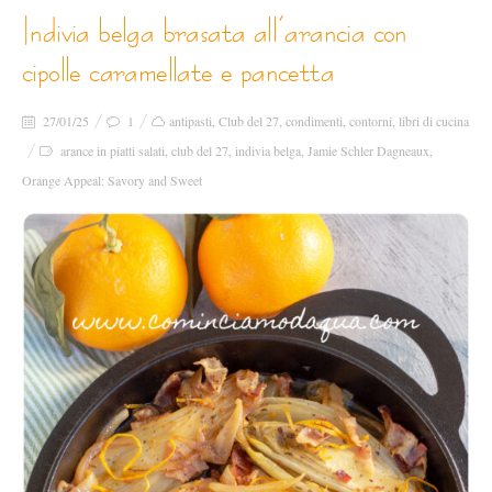
indivia belga brasata all’arancia con
cipolle caramellate e pancetta
27/01/25
1
antipasti
,
Club del 27
,
condimenti
,
contorni
,
libri di cucina
arance in piatti salati
,
club del 27
,
indivia belga
,
Jamie Schler Dagneaux
,
Orange Appeal: Savory and Sweet