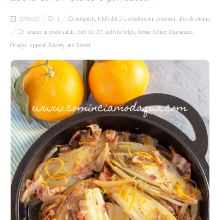
27/01/25
1
antipasti
,
Club del 27
,
condimenti
,
contorni
,
libri di cucina
arance in piatti salati
,
club del 27
,
indivia belga
,
Jamie Schler Dagneaux
,
Orange Appeal: Savory and Sweet