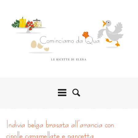
LE RICETTE DI ELENA
indivia belga brasata all’arancia con
cipolle caramellate e pancetta