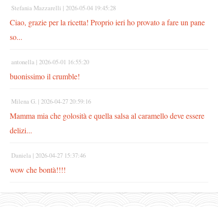
Stefania Mazzarelli |
2026-05-04 19:45:28
Ciao, grazie per la ricetta! Proprio ieri ho provato a fare un pane
so...
antonella |
2026-05-01 16:55:20
buonissimo il crumble!
Milena G. |
2026-04-27 20:59:16
Mamma mia che golosità e quella salsa al caramello deve essere
delizi...
Daniela |
2026-04-27 15:37:46
wow che bontà!!!!