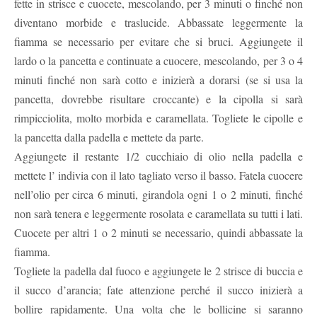
fette in strisce e cuocete, mescolando, per 3 minuti o finché non
diventano morbide e traslucide. Abbassate leggermente la
fiamma se necessario per evitare che si bruci. Aggiungete il
lardo o la pancetta e continuate a cuocere, mescolando, per 3 o 4
minuti finché non sarà cotto e inizierà a dorarsi (se si usa la
pancetta, dovrebbe risultare croccante) e la cipolla si sarà
rimpicciolita, molto morbida e caramellata. Togliete le cipolle e
la pancetta dalla padella e mettete da parte.
Aggiungete il restante 1/2 cucchiaio di olio nella padella e
mettete l’ indivia con il lato tagliato verso il basso. Fatela cuocere
nell’olio per circa 6 minuti, girandola ogni 1 o 2 minuti, finché
non sarà tenera e leggermente rosolata e caramellata su tutti i lati.
Cuocete per altri 1 o 2 minuti se necessario, quindi abbassate la
fiamma.
Togliete la padella dal fuoco e aggiungete le 2 strisce di buccia e
il succo d’arancia; fate attenzione perché il succo inizierà a
bollire rapidamente. Una volta che le bollicine si saranno