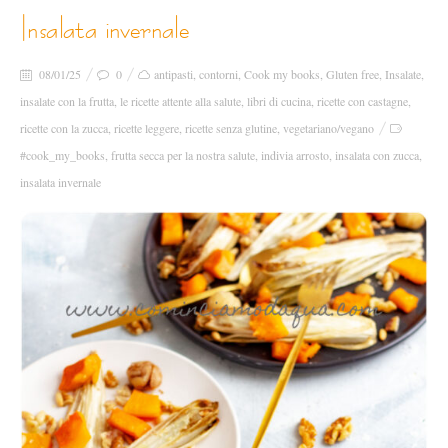
insalata invernale
08/01/25
0
antipasti
,
contorni
,
Cook my books
,
Gluten free
,
Insalate
,
insalate con la frutta
,
le ricette attente alla salute
,
libri di cucina
,
ricette con castagne
,
ricette con la zucca
,
ricette leggere
,
ricette senza glutine
,
vegetariano/vegano
#cook_my_books
,
frutta secca per la nostra salute
,
indivia arrosto
,
insalata con zucca
,
insalata invernale