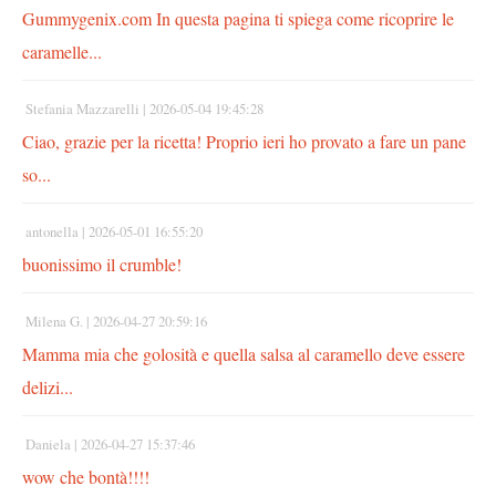
Gummygenix.com In questa pagina ti spiega come ricoprire le
caramelle...
Stefania Mazzarelli |
2026-05-04 19:45:28
Ciao, grazie per la ricetta! Proprio ieri ho provato a fare un pane
so...
antonella |
2026-05-01 16:55:20
buonissimo il crumble!
Milena G. |
2026-04-27 20:59:16
Mamma mia che golosità e quella salsa al caramello deve essere
delizi...
Daniela |
2026-04-27 15:37:46
wow che bontà!!!!