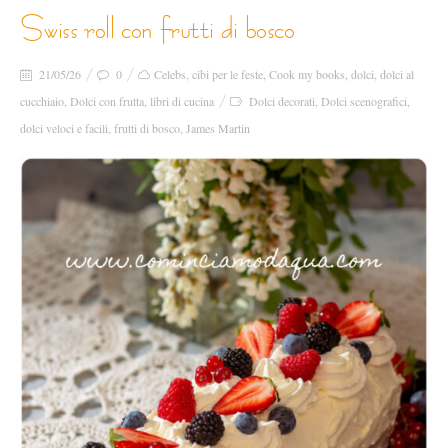
swiss roll con frutti di bosco
21/05/26
0
Celebs
,
cibi per le feste
,
Cook my books
,
dolci
,
dolci al
cucchiaio
,
Dolci con frutta
,
libri di cucina
Dolci decorati
,
Dolci scenografici
,
dolci veloci e facili
,
frutti di bosco
,
James Martin