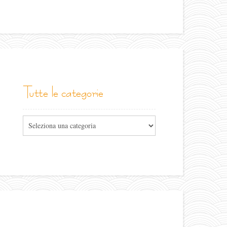
tutte le categorie
Tutte
le
categorie