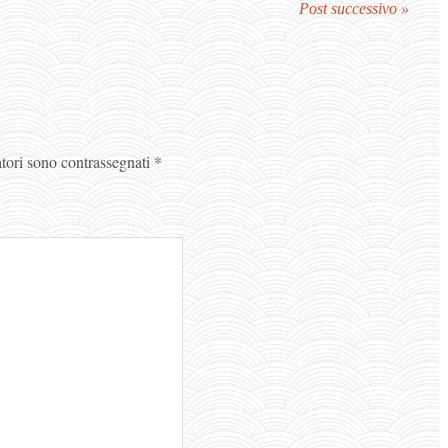
Post successivo »
atori sono contrassegnati
*