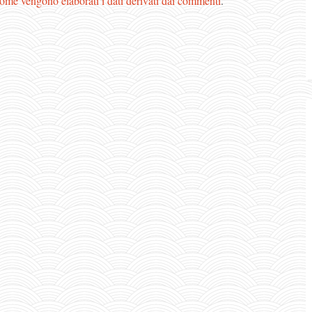
ome vengono elaborati i dati derivati dai commenti
.