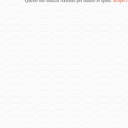
Questo sito utilizza Akismet per ridurre lo spam.
Scopri c