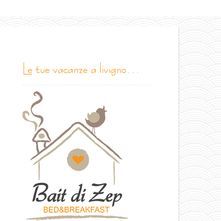
le tue vacanze a livigno…