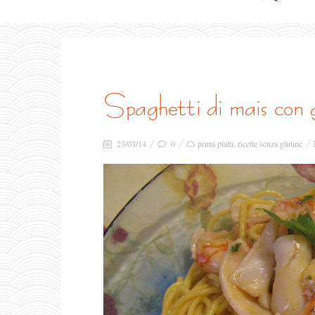
spaghetti di mais con
23/03/14
0
primi piatti
,
ricette senza glutine