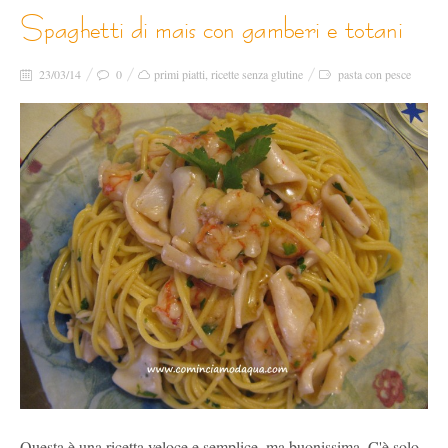
spaghetti di mais con gamberi e totani
23/03/14
0
primi piatti
,
ricette senza glutine
pasta con pesce
Questa è una ricetta veloce e semplice, ma buonissima. C'è solo