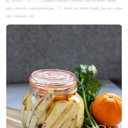
14/10/22
2
antipasti
,
conserve
,
contorni
,
Cook my books
,
sedano
rapa
,
sottoaceto
,
vegetariano/vegano
#cook_my_books
,
#mark_diacono
,
sedano
rapa
,
sottoaceto
,
sour