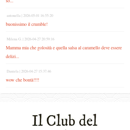
so...
antonella |
2026-05-01 16:55:20
buonissimo il crumble!
Milena G. |
2026-04-27 20:59:16
Mamma mia che golosità e quella salsa al caramello deve essere
delizi...
Daniela |
2026-04-27 15:37:46
wow che bontà!!!!