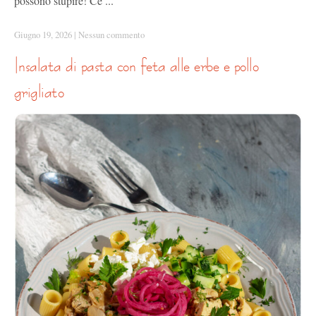
possono stupire! Ce ...
Giugno 19, 2026
|
Nessun commento
insalata di pasta con feta alle erbe e pollo
grigliato