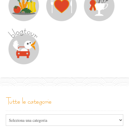
tutte le categorie
Tutte
le
categorie