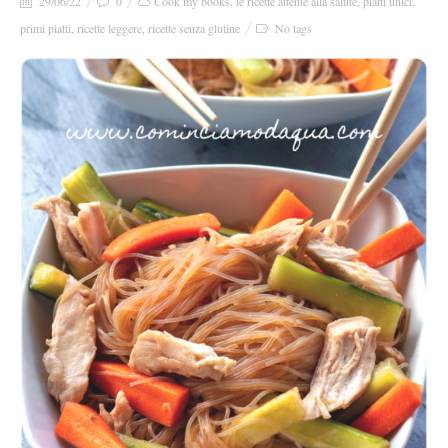
29/06/22
0
Cook my books
,
le ricette attente alla salute
,
piatti unici
,
primi piatti
,
ricette leggere
,
ricette senza glutine
No tags