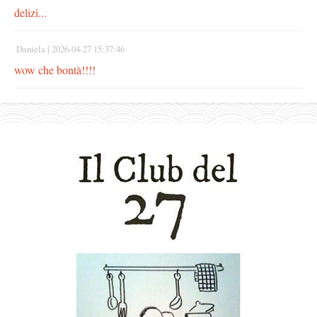
delizi...
Daniela |
2026-04-27 15:37:46
wow che bontà!!!!