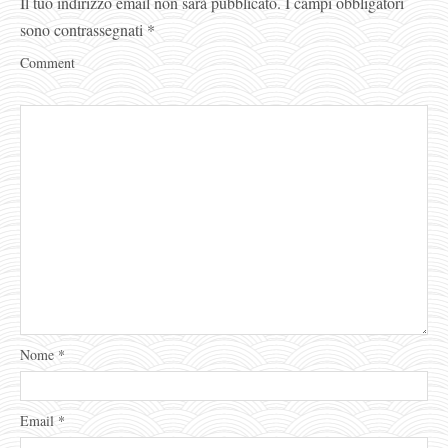
Il tuo indirizzo email non sarà pubblicato.
I campi obbligatori
sono contrassegnati
*
Comment
Nome
*
Email
*