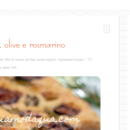
, olive e rosmarino
nti
,
libri di cucina
,
lievitati
,
ricette leggere
,
vegetariano/vegano
a
,
james rich