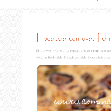
focaccia con uva, fichi
30/09/25
0
antipasti
,
Cibo da asporto
,
condime
Cook my Books
,
fichi
,
Focaccia con i fichi
,
focaccia fatta in cas