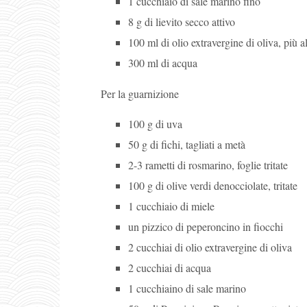
1 cucchiaio di sale marino fino
8 g di lievito secco attivo
100 ml di olio extravergine di oliva, più a
300 ml di acqua
Per la guarnizione
100 g di uva
50 g di fichi, tagliati a metà
2-3 rametti di rosmarino, foglie tritate
100 g di olive verdi denocciolate, tritate
1 cucchiaio di miele
un pizzico di peperoncino in fiocchi
2 cucchiai di olio extravergine di oliva
2 cucchiai di acqua
1 cucchiaino di sale marino