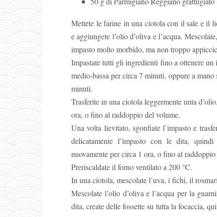
50 g di Parmigiano Reggiano grattugiato (
Mettete le farine in una ciotola con il sale e il 
e aggiungete l’olio d’oliva e l’acqua. Mescolat
impasto molto morbido, ma non troppo appicci
Impastate tutti gli ingredienti fino a ottenere un
medio-bassa per circa 7 minuti, oppure a mano 
minuti.
Trasferite in una ciotola leggermente unta d’olio,
ora, o fino al raddoppio del volume.
Una volta lievitato, sgonfiate l’impasto e trasf
delicatamente l’impasto con le dita, quindi 
nuovamente per circa 1 ora, o fino al raddoppio
Preriscaldate il forno ventilato a 200 °C.
In una ciotola, mescolate l’uva, i fichi, il rosmar
Mescolate l’olio d’oliva e l’acqua per la guarn
dita, create delle fossette su tutta la focaccia, 