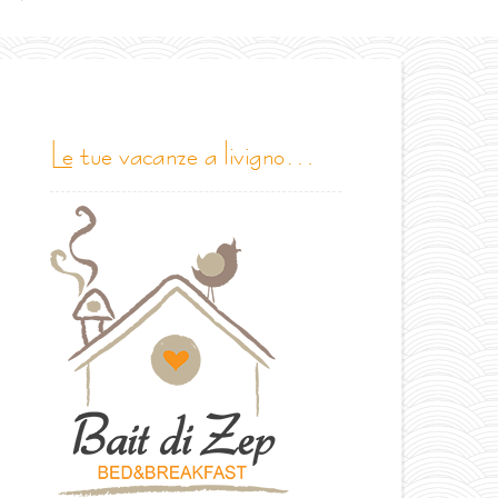
le tue vacanze a livigno…