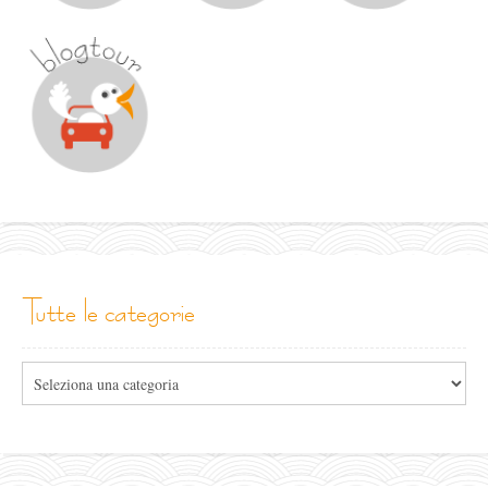
tutte le categorie
Tutte
le
categorie