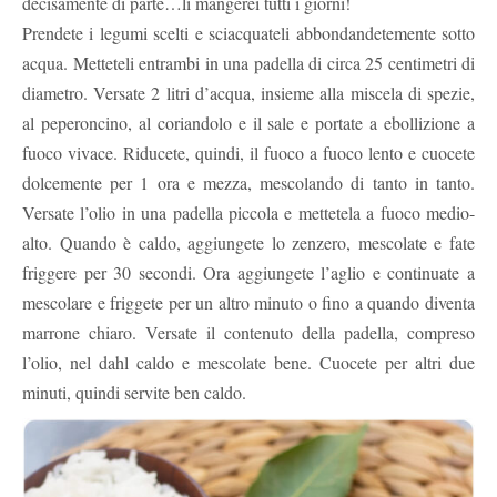
decisamente di parte…li mangerei tutti i giorni!
Prendete i legumi scelti e sciacquateli abbondandetemente sotto
acqua. Metteteli entrambi in una padella di circa 25 centimetri di
diametro. Versate 2 litri d’acqua, insieme alla miscela di spezie,
al peperoncino, al coriandolo e il sale e portate a ebollizione a
fuoco vivace. Riducete, quindi, il fuoco a fuoco lento e cuocete
dolcemente per 1 ora e mezza, mescolando di tanto in tanto.
Versate l’olio in una padella piccola e mettetela a fuoco medio-
alto. Quando è caldo, aggiungete lo zenzero, mescolate e fate
friggere per 30 secondi. Ora aggiungete l’aglio e continuate a
mescolare e friggete per un altro minuto o fino a quando diventa
marrone chiaro. Versate il contenuto della padella, compreso
l’olio, nel dahl caldo e mescolate bene. Cuocete per altri due
minuti, quindi servite ben caldo.