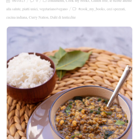
06/10/23
0
condimenti
,
Cook my books
,
Gluten free
,
le ricette attente
alla salute
,
piatti unici
,
vegetariano/vegano
#cook_my_books
,
ceci spezzati
,
cucina indiana
,
Curry Nation
,
Dahl di lenticchie