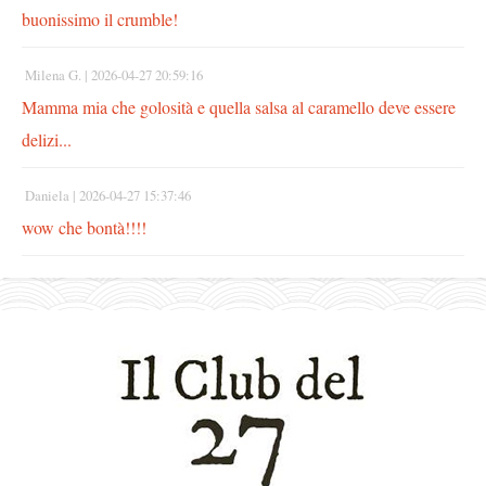
buonissimo il crumble!
Milena G. |
2026-04-27 20:59:16
Mamma mia che golosità e quella salsa al caramello deve essere
delizi...
Daniela |
2026-04-27 15:37:46
wow che bontà!!!!