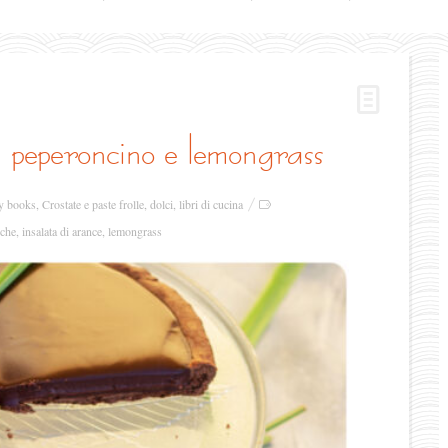
o, peperoncino e lemongrass
y books
,
Crostate e paste frolle
,
dolci
,
libri di cucina
iche
,
insalata di arance
,
lemongrass