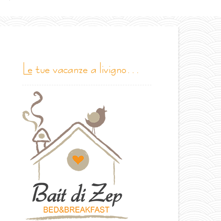
le tue vacanze a livigno…