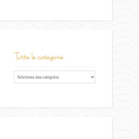
tutte le categorie
Tutte
le
categorie