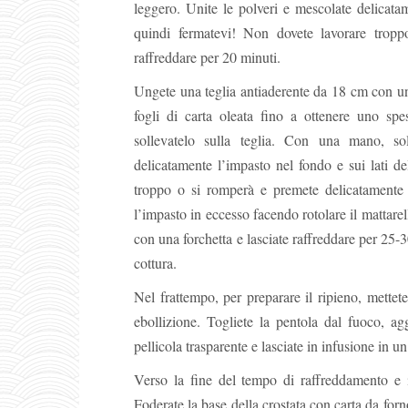
leggero. Unite le polveri e mescolate delicat
quindi fermatevi! Non dovete lavorare troppo
raffreddare per 20 minuti.
Ungete una teglia antiaderente da 18 cm con un 
fogli di carta oleata fino a ottenere uno sp
sollevatelo sulla teglia. Con una mano, sol
delicatamente l’impasto nel fondo e sui lati d
troppo o si romperà e premete delicatamente v
l’impasto in eccesso facendo rotolare il mattarel
con una forchetta e lasciate raffreddare per 25-3
cottura.
Nel frattempo, per preparare il ripieno, mette
ebollizione. Togliete la pentola dal fuoco, a
pellicola trasparente e lasciate in infusione in 
Verso la fine del tempo di raffreddamento e i
Foderate la base della crostata con carta da forno