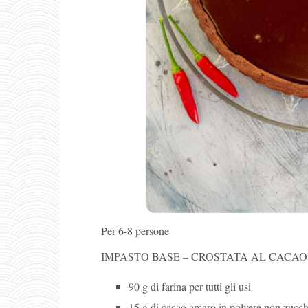
Per 6-8 persone
IMPASTO BASE – CROSTATA AL CACAO
90 g di farina per tutti gli usi
15 g di cacao amaro in polvere non zucch