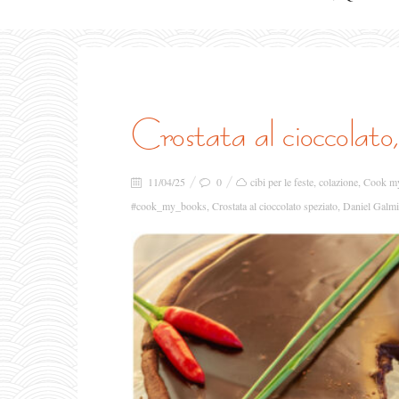
crostata al cioccolat
11/04/25
0
cibi per le feste
,
colazione
,
Cook m
#cook_my_books
,
Crostata al cioccolato speziato
,
Daniel Galm