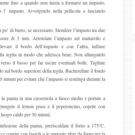
amente fino a quando non inizia a formarsi un impasto,
 l’ impasto. Avvolgetelo nella pellicola e lasciatelo
po’ di burro, se necessario. Stendere l’impasto tra due
essore di 3 mm. Arrotolate l’impasto sul mattarello e
levare il bordo dell’impasto e con l’altra, infilare
ella teglia in modo che aderisca bene. Non allungatelo
erso il basso per far uscire eventuali bolle. Tagliate
lo sul bordo superiore della teglia. Bucherellate il fondo
0 minuti per evitare che l’impasto si restringa durante la
te la panna in una casseruola a fuoco medio e portate a
ggiungete il lemon grass e il peperoncino, coprite con
un luogo caldo per 30 minuti.
nfusione della panna, preriscaldate il forno a 175°C.
 e coprire con fagioli o le apposite sfere da forno per la