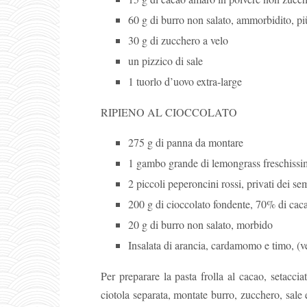
60 g di burro non salato, ammorbidito, più
30 g di zucchero a velo
un pizzico di sale
1 tuorlo d’uovo extra-large
RIPIENO AL CIOCCOLATO
275 g di panna da montare
1 gambo grande di lemongrass freschissimo
2 piccoli peperoncini rossi, privati ​​dei s
200 g di cioccolato fondente, 70% di caca
20 g di burro non salato, morbido
Insalata di arancia, cardamomo e timo, (ve
Per preparare la pasta frolla al cacao, setaccia
ciotola separata, montate burro, zucchero, sal