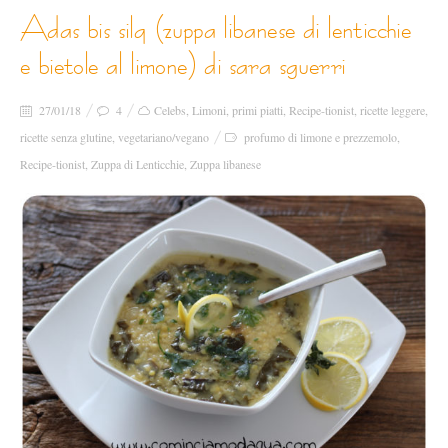
adas bis silq (zuppa libanese di lenticchie
e bietole al limone) di sara sguerri
27/01/18
4
Celebs
,
Limoni
,
primi piatti
,
Recipe-tionist
,
ricette leggere
,
ricette senza glutine
,
vegetariano/vegano
profumo di limone e prezzemolo
,
Recipe-tionist
,
Zuppa di Lenticchie
,
Zuppa libanese