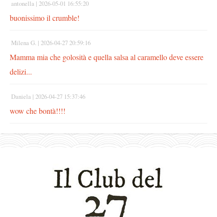
antonella |
2026-05-01 16:55:20
buonissimo il crumble!
Milena G. |
2026-04-27 20:59:16
Mamma mia che golosità e quella salsa al caramello deve essere
delizi...
Daniela |
2026-04-27 15:37:46
wow che bontà!!!!