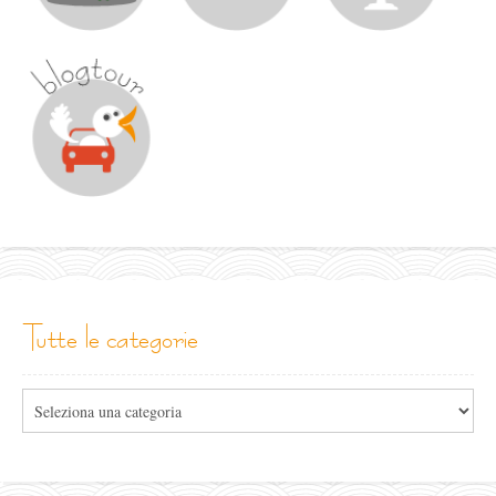
tutte le categorie
Tutte
le
categorie