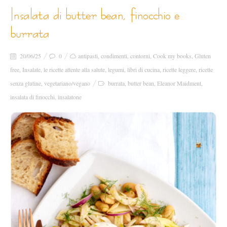
insalata di butter bean, finocchio e
burrata
20/06/25
0
antipasti
,
condimenti
,
contorni
,
Cook my books
,
Gluten
free
,
Insalate
,
le ricette attente alla salute
,
legumi
,
libri di cucina
,
ricette leggere
,
ricette
senza glutine
,
vegetariano/vegano
burrata
,
butter bean
,
Eleanor Maidment
,
insalata di finocchi
,
insalatone