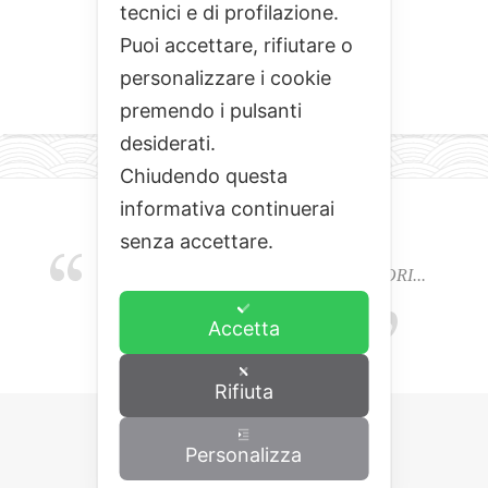
tecnici e di profilazione.
Puoi accettare, rifiutare o
personalizzare i cookie
premendo i pulsanti
desiderati.
Chiudendo questa
informativa continuerai
senza accettare.
EMOZIONI, COLORI, ODORI E SAPORI...
L'ALCHIMIA DEL BUON CIBO
Accetta
Rifiuta
Personalizza
Copyrights © 2015 Cominciamo da qua.