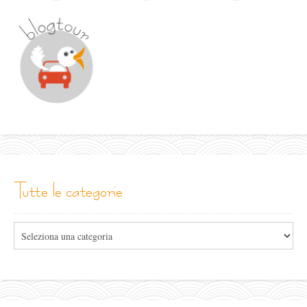
tutte le categorie
Tutte
le
categorie