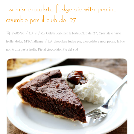
la mia chocolate fudge pie with praline
crumble per il club del 27
27/05/20
9
Celebs
,
cibi per le feste
,
Club del 27
,
Crostate e paste
frolle
,
dolci
,
MTChallenge
chocolate fudge pie
,
cioccolato e noci pecan
,
la Pie
non è una pasta frolla
,
Pie al cioccolato
,
Pie del sud