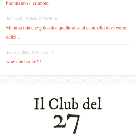
buonissimo il crumble!
Milena G. |
2026-04-27 20:59:16
Mamma mia che golosità e quella salsa al caramello deve essere
delizi...
Daniela |
2026-04-27 15:37:46
wow che bontà!!!!