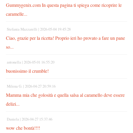
Gummygenix.com In questa pagina ti spiega come ricoprire le
caramelle...
Stefania Mazzarelli |
2026-05-04 19:45:28
Ciao, grazie per la ricetta! Proprio ieri ho provato a fare un pane
so...
antonella |
2026-05-01 16:55:20
buonissimo il crumble!
Milena G. |
2026-04-27 20:59:16
Mamma mia che golosità e quella salsa al caramello deve essere
delizi...
Daniela |
2026-04-27 15:37:46
wow che bontà!!!!