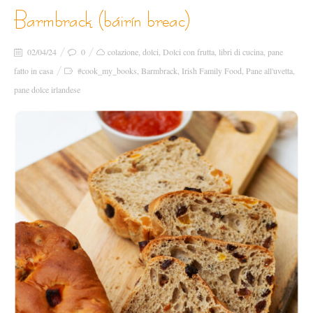
barmbrack (báirín breac)
02/04/24
0
colazione
,
dolci
,
Dolci con frutta
,
libri di cucina
,
pane
fatto in casa
#cook_my_books
,
Barmbrack
,
Irish Family Food
,
Pane all'uvetta
,
pane dolce irlandese