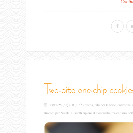
Contin
two-bite one-chip cookie
13/12/25
0
Celebs
,
cibi per le feste
,
colazione
,
Biscotti per Natale
,
Biscotti ripieni al cioccolato
,
Calendario dell