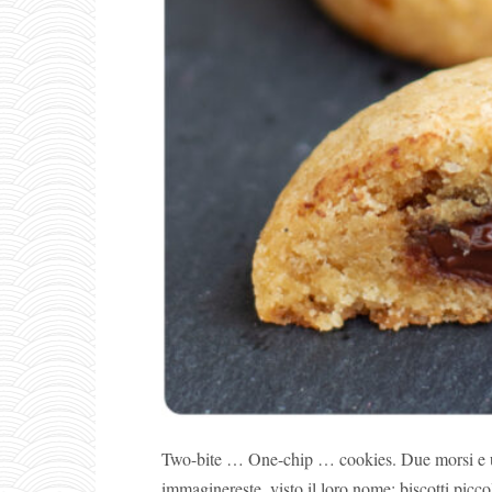
Two-bite … One-chip … cookies. Due morsi e un
immaginereste, visto il loro nome: biscotti picc