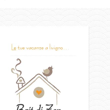
le tue vacanze a livigno…