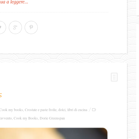
ua a leggere...
s
Cook my books
,
Crostate e paste frolle
,
dolci
,
libri di cucina
'avvento
,
Cook my Books
,
Dorie Greenspan