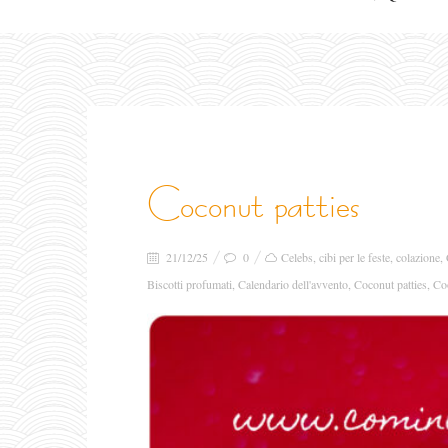
coconut patties
21/12/25
0
Celebs
,
cibi per le feste
,
colazione
,
Biscotti profumati
,
Calendario dell'avvento
,
Coconut patties
,
Co