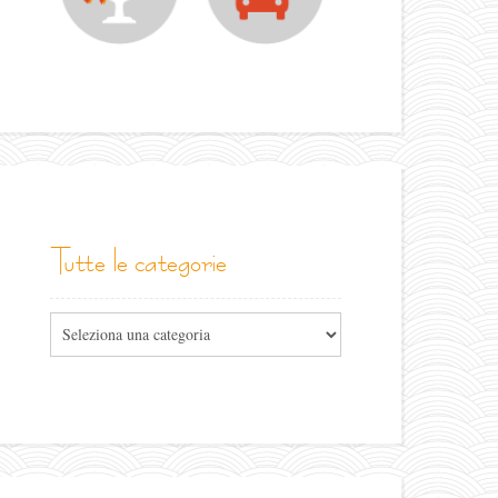
tutte le categorie
Tutte
le
categorie