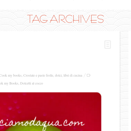
TAG ARCHIVES
Cook my books
,
Crostate e paste frolle
,
dolci
,
libri di cucina
ok my Books
,
Dolcetti al cocco