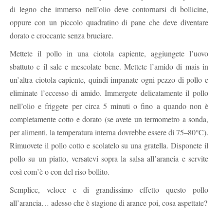
di legno che immerso nell’olio deve contornarsi di bollicine,
oppure con un piccolo quadratino di pane che deve diventare
dorato e croccante senza bruciare.
Mettete il pollo in una ciotola capiente, aggiungete l’uovo
sbattuto e il sale e mescolate bene. Mettete l’amido di mais in
un’altra ciotola capiente, quindi impanate ogni pezzo di pollo e
eliminate l’eccesso di amido. Immergete delicatamente il pollo
nell’olio e friggete per circa 5 minuti o fino a quando non è
completamente cotto e dorato (se avete un termometro a sonda,
per alimenti, la temperatura interna dovrebbe essere di 75–80°C).
Rimuovete il pollo cotto e scolatelo su una gratella. Disponete il
pollo su un piatto, versatevi sopra la salsa all’arancia e servite
così com’è o con del riso bollito.
Semplice, veloce e di grandissimo effetto questo pollo
all’arancia… adesso che è stagione di arance poi, cosa aspettate?