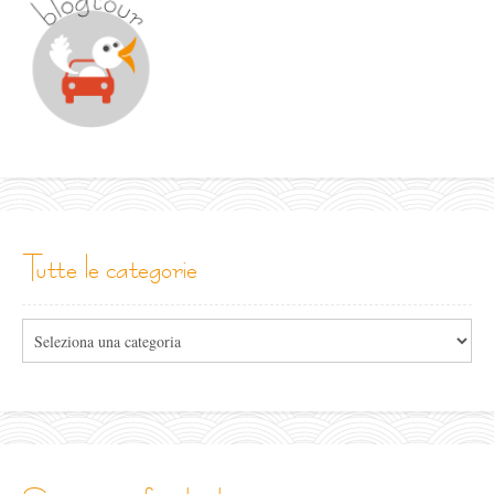
tutte le categorie
Tutte
le
categorie