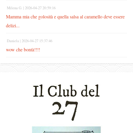
Milena G. |
2026-04-27 20:59:16
Mamma mia che golosità e quella salsa al caramello deve essere
delizi...
Daniela |
2026-04-27 15:37:46
wow che bontà!!!!