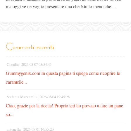
ma oggi ve ne voglio presentare una che è tutto meno che ...
commenti recenti
Claudia |
2026-05-07 08:54:45
Gummygenix.com In questa pagina ti spiega come ricoprire le
caramelle...
Stefania Mazzarelli |
2026-05-04 19:45:28
Ciao, grazie per la ricetta! Proprio ieri ho provato a fare un pane
so...
antonella |
2026-05-01 16:55:20