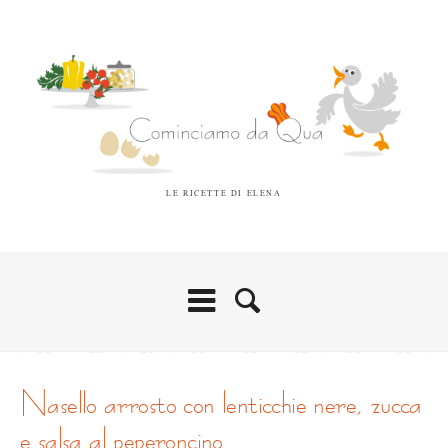
LE RICETTE DI ELENA
nasello arrosto con lenticchie nere, zucca
e salsa al peperoncino