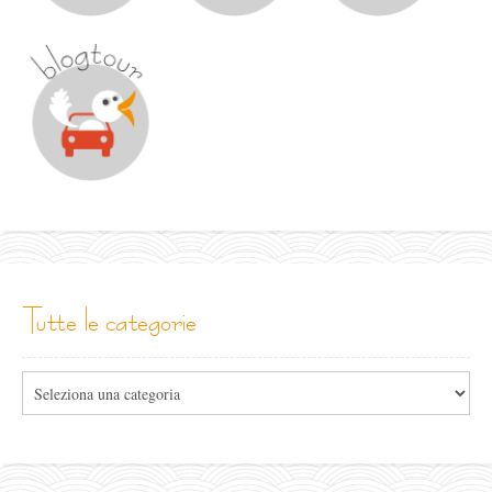
tutte le categorie
Tutte
le
categorie