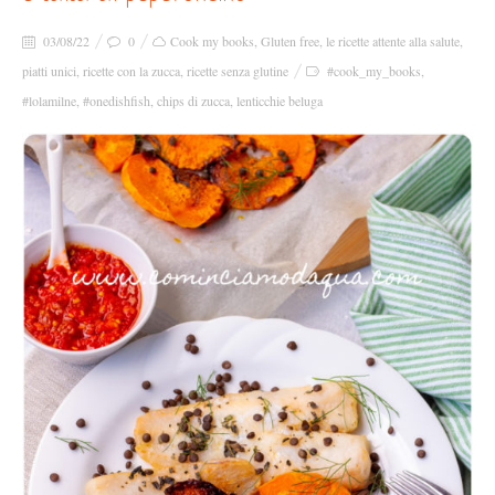
03/08/22
0
Cook my books
,
Gluten free
,
le ricette attente alla salute
,
piatti unici
,
ricette con la zucca
,
ricette senza glutine
#cook_my_books
,
#lolamilne
,
#onedishfish
,
chips di zucca
,
lenticchie beluga