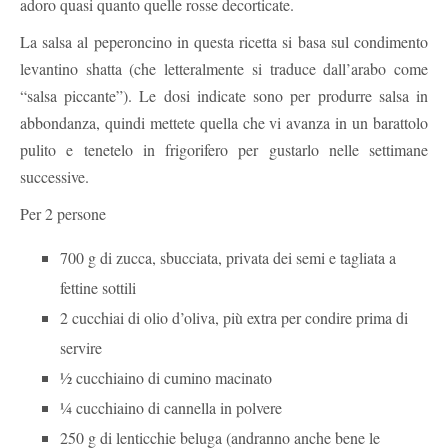
adoro quasi quanto quelle rosse decorticate.
La salsa al peperoncino in questa ricetta si basa sul condimento
levantino shatta (che letteralmente si traduce dall’arabo come
“salsa piccante”). Le dosi indicate sono per produrre salsa in
abbondanza, quindi mettete quella che vi avanza in un barattolo
pulito e tenetelo in frigorifero per gustarlo nelle settimane
successive.
Per 2 persone
700 g di zucca, sbucciata, privata dei semi e tagliata a
fettine sottili
2 cucchiai di olio d’oliva, più extra per condire prima di
servire
½ cucchiaino di cumino macinato
¼ cucchiaino di cannella in polvere
250 g di lenticchie beluga (andranno anche bene le