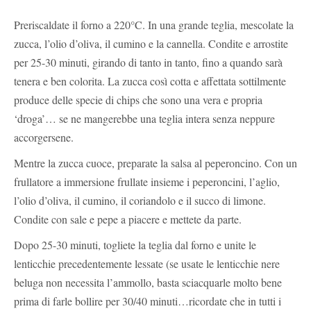
Preriscaldate il forno a 220°C. In una grande teglia, mescolate la
zucca, l’olio d’oliva, il cumino e la cannella. Condite e arrostite
per 25-30 minuti, girando di tanto in tanto, fino a quando sarà
tenera e ben colorita. La zucca così cotta e affettata sottilmente
produce delle specie di chips che sono una vera e propria
‘droga’… se ne mangerebbe una teglia intera senza neppure
accorgersene.
Mentre la zucca cuoce, preparate la salsa al peperoncino. Con un
frullatore a immersione frullate insieme i peperoncini, l’aglio,
l’olio d’oliva, il cumino, il coriandolo e il succo di limone.
Condite con sale e pepe a piacere e mettete da parte.
Dopo 25-30 minuti, togliete la teglia dal forno e unite le
lenticchie precedentemente lessate (se usate le lenticchie nere
beluga non necessita l’ammollo, basta sciacquarle molto bene
prima di farle bollire per 30/40 minuti…ricordate che in tutti i