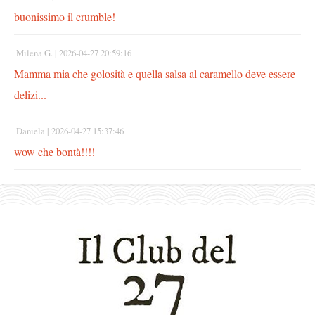
buonissimo il crumble!
Milena G. |
2026-04-27 20:59:16
Mamma mia che golosità e quella salsa al caramello deve essere
delizi...
Daniela |
2026-04-27 15:37:46
wow che bontà!!!!