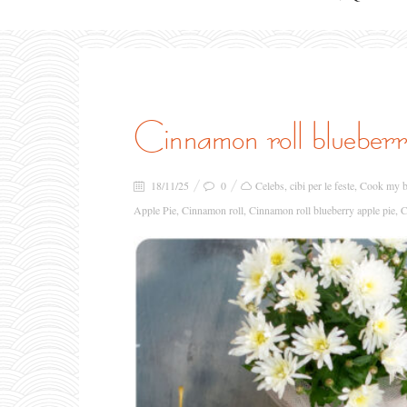
cinnamon roll blueberr
18/11/25
0
Celebs
,
cibi per le feste
,
Cook my 
Apple Pie
,
Cinnamon roll
,
Cinnamon roll blueberry apple pie
,
C