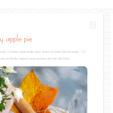
y apple pie
books
,
Crostate e paste frolle
,
dolci
,
Dolci con frutta
,
libri di cucina
ook my Books
,
impasti senza zucchero per torte alla frutta