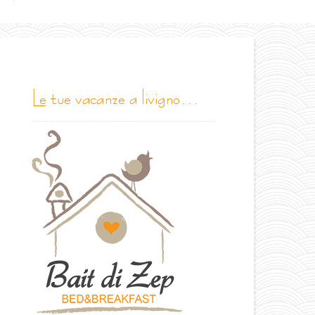
le tue vacanze a livigno…