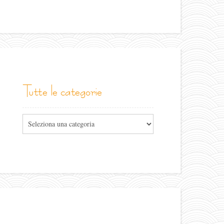
tutte le categorie
Tutte
le
categorie