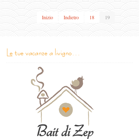
Inizio
Indietro
18
19
le tue vacanze a livigno…