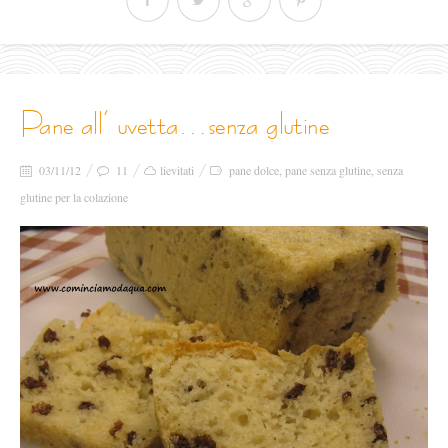
pane all’ uvetta…senza glutine
03/11/12
11
lievitati
pane dolce
,
pane senza glutine
,
senza
glutine per la colazione