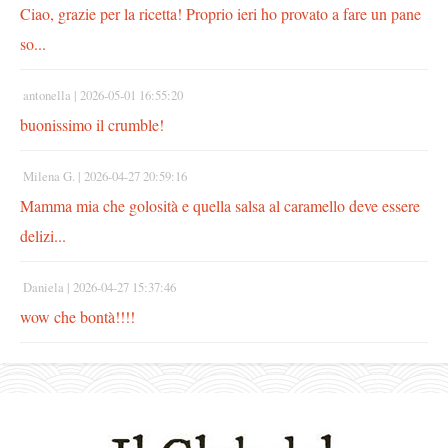
Ciao, grazie per la ricetta! Proprio ieri ho provato a fare un pane
so...
antonella |
2026-05-01 16:55:20
buonissimo il crumble!
Milena G. |
2026-04-27 20:59:16
Mamma mia che golosità e quella salsa al caramello deve essere
delizi...
Daniela |
2026-04-27 15:37:46
wow che bontà!!!!