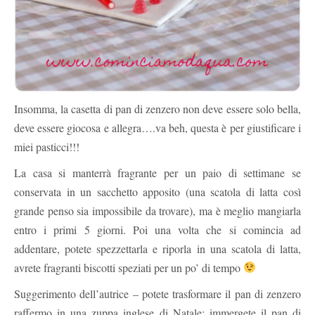
Insomma, la casetta di pan di zenzero non deve essere solo bella,
deve essere giocosa e allegra….va beh, questa è per giustificare i
miei pasticci!!!
La casa si manterrà fragrante per un paio di settimane se
conservata in un sacchetto apposito (una scatola di latta così
grande penso sia impossibile da trovare), ma è meglio mangiarla
entro i primi 5 giorni. Poi una volta che si comincia ad
addentare, potete spezzettarla e riporla in una scatola di latta,
avrete fragranti biscotti speziati per un po’ di tempo
Suggerimento dell’autrice – potete trasformare il pan di zenzero
raffermo in una zuppa inglese di Natale: immergete il pan di