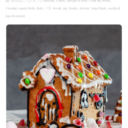
02/12/22
0
Biscotti
,
Celebs
,
cibi per le feste
,
Cook my books
,
Crostate e paste frolle
,
dolci
#cook_my_books
,
Advent
,
Anja Dunk
,
casetta di
pan di zenzero