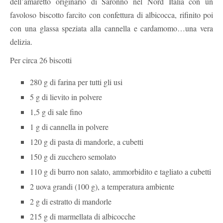
dell’amaretto originario di Saronno nel Nord Italia con un
favoloso biscotto farcito con confettura di albicocca, rifinito poi
con una glassa speziata alla cannella e cardamomo…una vera
delizia.
Per circa 26 biscotti
280 g di farina per tutti gli usi
5 g di lievito in polvere
1,5 g di sale fino
1 g di cannella in polvere
120 g di pasta di mandorle, a cubetti
150 g di zucchero semolato
110 g di burro non salato, ammorbidito e tagliato a cubetti
2 uova grandi (100 g), a temperatura ambiente
2 g di estratto di mandorle
215 g di marmellata di albicocche