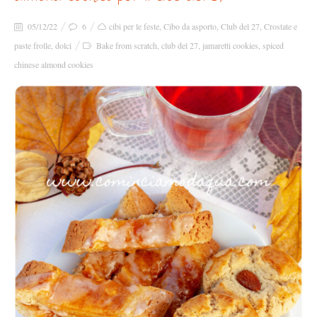
05/12/22
6
cibi per le feste
,
Cibo da asporto
,
Club del 27
,
Crostate e
paste frolle
,
dolci
Bake from scratch
,
club del 27
,
jamaretti cookies
,
spiced
chinese almond cookies