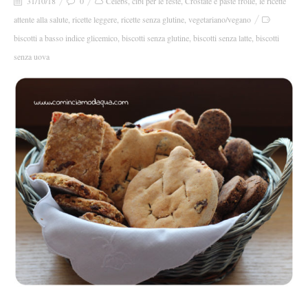
31/10/18
0
Celebs
,
cibi per le feste
,
Crostate e paste frolle
,
le ricette
attente alla salute
,
ricette leggere
,
ricette senza glutine
,
vegetariano/vegano
biscotti a basso indice glicemico
,
biscotti senza glutine
,
biscotti senza latte
,
biscotti
senza uova