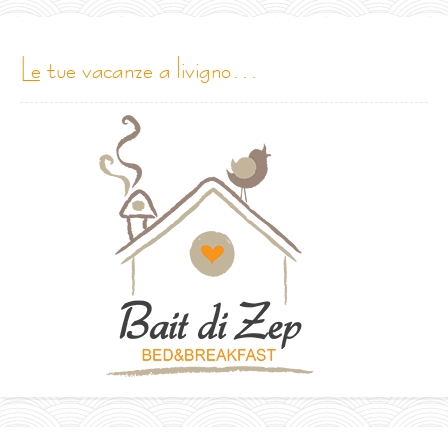
le tue vacanze a livigno…