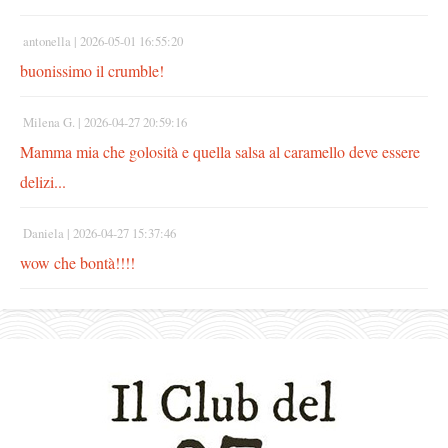
antonella |
2026-05-01 16:55:20
buonissimo il crumble!
Milena G. |
2026-04-27 20:59:16
Mamma mia che golosità e quella salsa al caramello deve essere
delizi...
Daniela |
2026-04-27 15:37:46
wow che bontà!!!!