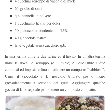
4
cucchiai
sciroppo di yacon o di miele
65
gr
olio di semi
q.b.
cannella in polvere
1
cucchiaino
lievito per dolci
50 g cioccolato fondente min 75%
40 g nocciole tostate
latte vegetale senza zucchero q.b.
In una terrina unire le due farine ed il lievito. In un’altra terrina
unire le uova, lo sciroppo (o il miele) e l’olio.Unire i due
composti ed impastare fino ad ottenere un composto “sabbioso”.
Unire il cioccolato e le nocciole triturate più o meno
grossolanamente a secondo dei gusti. Aggiungere qualche
goccia di latte vegetale per ottenere un composto compatto.