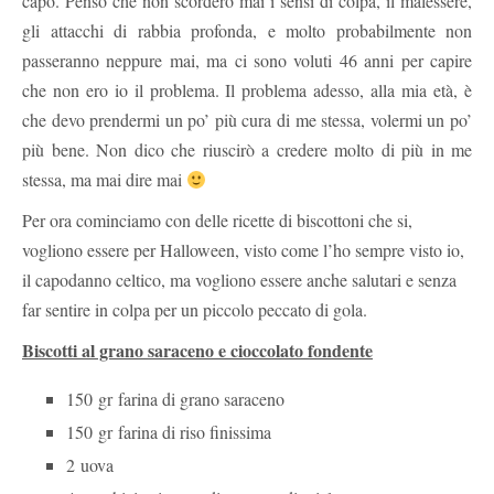
capo. Penso che non scorderò mai i sensi di colpa, il malessere,
gli attacchi di rabbia profonda, e molto probabilmente non
passeranno neppure mai, ma ci sono voluti 46 anni per capire
che non ero io il problema. Il problema adesso, alla mia età, è
che devo prendermi un po’ più cura di me stessa, volermi un po’
più bene. Non dico che riuscirò a credere molto di più in me
stessa, ma mai dire mai
Per ora cominciamo con delle ricette di biscottoni che si,
vogliono essere per Halloween, visto come l’ho sempre visto io,
il capodanno celtico, ma vogliono essere anche salutari e senza
far sentire in colpa per un piccolo peccato di gola.
Biscotti al grano saraceno e cioccolato fondente
150
gr
farina di grano saraceno
150
gr
farina di riso finissima
2
uova