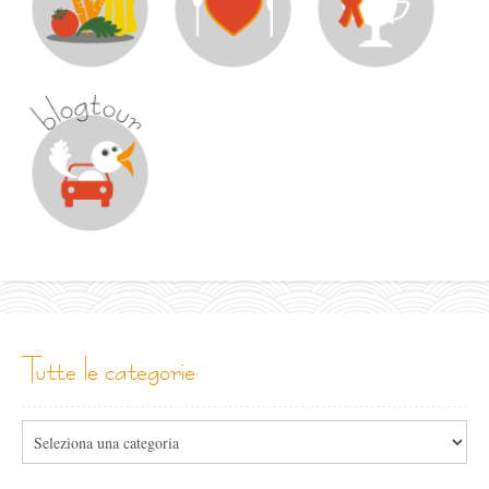
tutte le categorie
Tutte
le
categorie