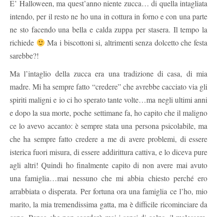
E’ Halloween, ma quest’anno niente zucca… di quella intagliata
intendo, per il resto ne ho una in cottura in forno e con una parte
ne sto facendo una bella e calda zuppa per stasera. Il tempo la
richiede
Ma i biscottoni si, altrimenti senza dolcetto che festa
sarebbe?!
Ma l’intaglio della zucca era una tradizione di casa, di mia
madre. Mi ha sempre fatto “credere” che avrebbe cacciato via gli
spiriti maligni e io ci ho sperato tante volte…ma negli ultimi anni
e dopo la sua morte, poche settimane fa, ho capito che il maligno
ce lo avevo accanto: è sempre stata una persona psicolabile, ma
che ha sempre fatto credere a me di avere problemi, di essere
isterica fuori misura, di essere addirittura cattiva, e lo diceva pure
agli altri! Quindi ho finalmente capito di non avere mai avuto
una famiglia…mai nessuno che mi abbia chiesto perché ero
arrabbiata o disperata. Per fortuna ora una famiglia ce l’ho, mio
marito, la mia tremendissima gatta, ma è difficile ricominciare da