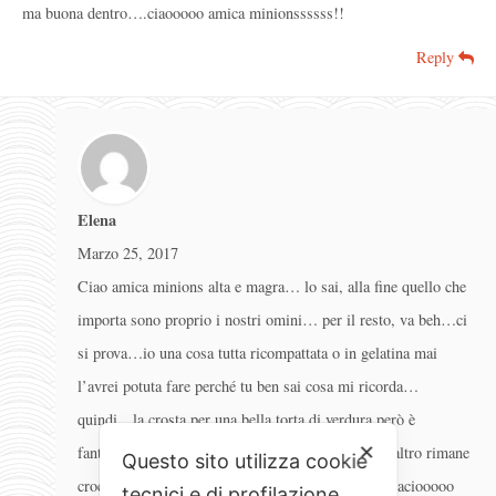
ma buona dentro….ciaooooo amica minionssssss!!
Reply
Elena
Marzo 25, 2017
Ciao amica minions alta e magra… lo sai, alla fine quello che
importa sono proprio i nostri omini… per il resto, va beh…ci
si prova…io una cosa tutta ricompattata o in gelatina mai
l’avrei potuta fare perché tu ben sai cosa mi ricorda…
quindi…la crosta per una bella torta di verdura però è
✕
fantastica…ahahahah… segnatela sul serio…tra l’altro rimane
Questo sito utilizza cookie
croccante al punto giusto anche per 3 o 4 giorni. Baciooooo
tecnici e di profilazione.