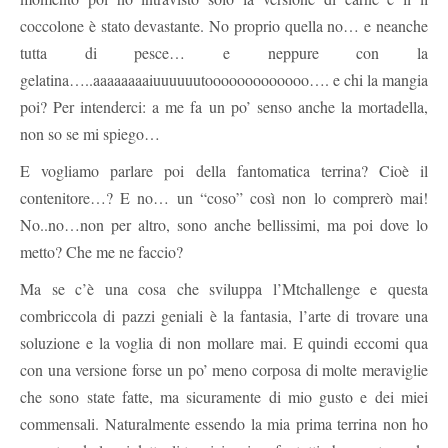
coccolone è stato devastante. No proprio quella no… e neanche
tutta di pesce… e neppure con la
gelatina…..aaaaaaaaiuuuuuutooooooooooooo…. e chi la mangia
poi? Per intenderci: a me fa un po’ senso anche la mortadella,
non so se mi spiego…
E vogliamo parlare poi della fantomatica terrina? Cioè il
contenitore…? E no… un “coso” così non lo comprerò mai!
No..no…non per altro, sono anche bellissimi, ma poi dove lo
metto? Che me ne faccio?
Ma se c’è una cosa che sviluppa l’Mtchallenge e questa
combriccola di pazzi geniali è la fantasia, l’arte di trovare una
soluzione e la voglia di non mollare mai. E quindi eccomi qua
con una versione forse un po’ meno corposa di molte meraviglie
che sono state fatte, ma sicuramente di mio gusto e dei miei
commensali. Naturalmente essendo la mia prima terrina non ho