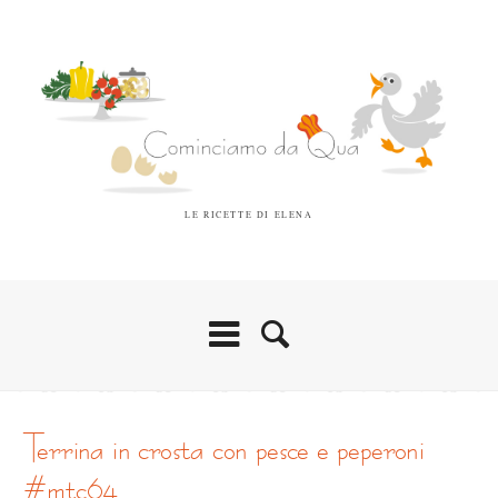
LE RICETTE DI ELENA
terrina in crosta con pesce e peperoni
#mtc64