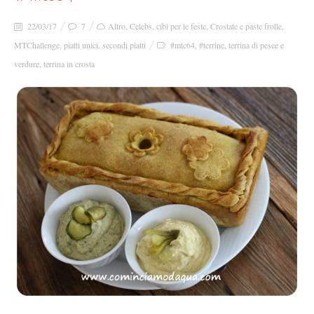
22/03/17
7
Altro
,
Celebs
,
cibi per le feste
,
Crostate e paste frolle
,
MTChallenge
,
piatti unici
,
secondi piatti
#mtc64
,
#terrine
,
terrina di pesce e
verdure
,
terrina in crosta