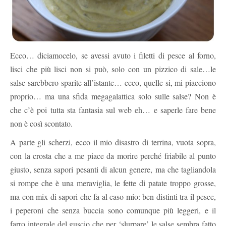
Ecco… diciamocelo, se avessi avuto i filetti di pesce al forno,
lisci che più lisci non si può, solo con un pizzico di sale…le
salse sarebbero sparite all’istante… ecco, quelle si, mi piacciono
proprio… ma una sfida megagalattica solo sulle salse? Non è
che c’è poi tutta sta fantasia sul web eh… e saperle fare bene
non è così scontato.
A parte gli scherzi, ecco il mio disastro di terrina, vuota sopra,
con la crosta che a me piace da morire perché friabile al punto
giusto, senza sapori pesanti di alcun genere, ma che tagliandola
si rompe che è una meraviglia, le fette di patate troppo grosse,
ma con mix di sapori che fa al caso mio: ben distinti tra il pesce,
i peperoni che senza buccia sono comunque più leggeri, e il
farro integrale del guscio che per ‘slurpare’ le salse sembra fatto