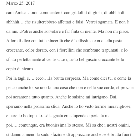
Marzo 25, 2017
cara Amica….non commentero’ con gridolini di gioia, di ohhhh di
ahhhhh….che risulterebbero affettati e falsi. Verrei sgamata. E non è
da me…Potrei anche sorvolare e far finta di niente. Ma non mi piace.
Allora ti dico con tutta sincerità che è bellissima con quella pasta
croccante, color dorato, con i fiorellini che sembrano trapuntati, e lo
sfiato perfettamente al centro….e questo bel guscio croccante te lo
copio di sicuro.
Poi la tagli e…..ecco….la brutta sorpresa. Ma come dici tu, e come la
penso anche io, se uno fa una cosa che non è nelle sue corde, ci prova e
poi accantona tutto quanto. Anche le salsine mi intrigano. Dai,
speriamo nella prossima sfida. Anche io ho visto terrine meravigliose,
e pure io ho toppato…disegnata era stupenda e perfetta ma
poi…..comunque, era buonissima lo stesso. Mi sa che i nostri omini,
ci danno almeno la soddisfazione di apprezzare anche se è brutta fuori