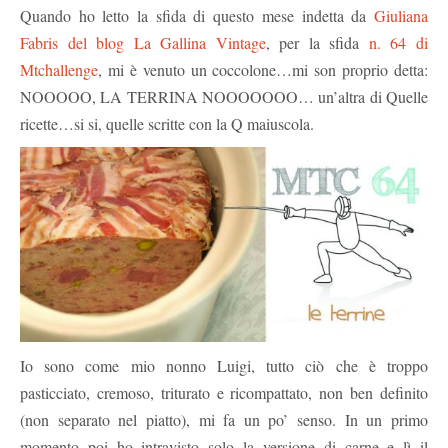
Quando ho letto la sfida di questo mese indetta da
Giuliana
Fabris del blog La Gallina Vintage
, per la sfida
n. 64 di
Mtchallenge
, mi è venuto un coccolone…mi son proprio detta:
NOOOOO, LA TERRINA NOOOOOOO… un’altra di Quelle
ricette…si si, quelle scritte con la Q maiuscola.
Io sono come mio nonno Luigi, tutto ciò che è troppo
pasticciato, cremoso, triturato e ricompattato, non ben definito
(non separato nel piatto), mi fa un po’ senso. In un primo
momento poi ho intravisto solo la versione di carne e lì il