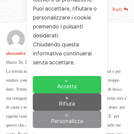
Puoi accettare, rifiutare o
Reply
personalizzare i cookie
premendo i pulsanti
desiderati.
Chiudendo questa
alessandra
informativa continuerai
senza accettare.
Marzo 26, 2017
La terrina nasce come piatto di riciclo. Per riciclare gli avanzi e per
rendere commestibili le parti di carne che, altrimenti, erano troppo
Accetta
dure. Triturare e mescolare non erano perversioni di cuochi di lusso,
ma statagemmi messi in atto per sopravvivere. Difatti, la terrina vera e’
Rifiuta
di carne e non e’ in crosta. La crosta e’ il recipiente e nasce dopo, per
ragioni scenografiche (tant’e’che neanche veniva mangiata). E’ per
Personalizza
questo che, secondo me, la Terrina poteva essere un piatto nelle tue
corde. Bastava lavorare sulla sua vera origine (che ha alimentato una