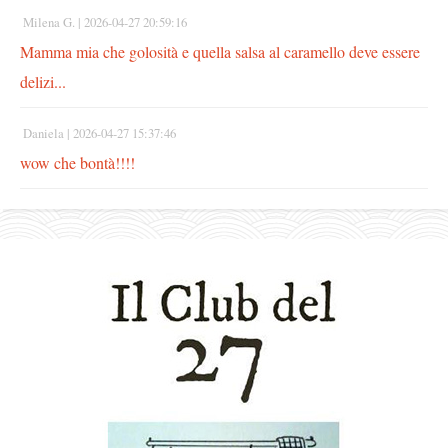
Milena G. |
2026-04-27 20:59:16
Mamma mia che golosità e quella salsa al caramello deve essere
delizi...
Daniela |
2026-04-27 15:37:46
wow che bontà!!!!