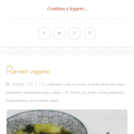
Continua a leggere...
ramen vegano
10/05/24
1
condimenti
,
Cook my books
,
le ricette attente alla salute
,
primi piatti
,
vegetariano/vegano
,
zuppe
#cook_my_books
,
cucina giapponese
,
funghi orientali
,
maori murota
,
ramen