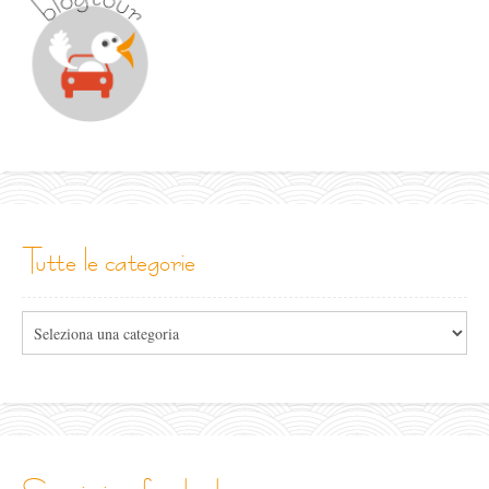
tutte le categorie
Tutte
le
categorie