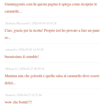
Gummygenix.com In questa pagina ti spiega come ricoprire le
caramelle...
Stefania Mazzarelli |
2026-05-04 19:45:28
Ciao, grazie per la ricetta! Proprio ieri ho provato a fare un pane
so...
antonella |
2026-05-01 16:55:20
buonissimo il crumble!
Milena G. |
2026-04-27 20:59:16
Mamma mia che golosità e quella salsa al caramello deve essere
delizi...
Daniela |
2026-04-27 15:37:46
wow che bontà!!!!