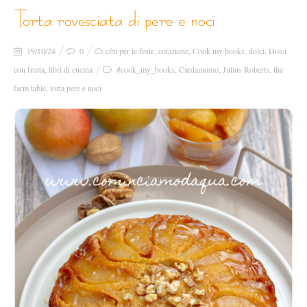
torta rovesciata di pere e noci
19/10/24
0
cibi per le feste
,
colazione
,
Cook my books
,
dolci
,
Dolci
con frutta
,
libri di cucina
#cook_my_books
,
Cardamomo
,
Julius Roberts
,
the
farm table
,
torta pere e noci