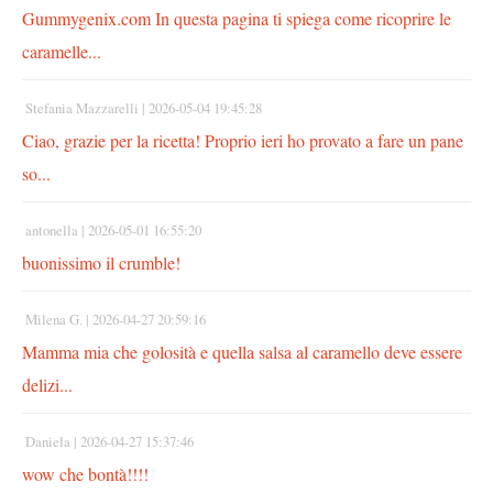
Gummygenix.com In questa pagina ti spiega come ricoprire le
caramelle...
Stefania Mazzarelli |
2026-05-04 19:45:28
Ciao, grazie per la ricetta! Proprio ieri ho provato a fare un pane
so...
antonella |
2026-05-01 16:55:20
buonissimo il crumble!
Milena G. |
2026-04-27 20:59:16
Mamma mia che golosità e quella salsa al caramello deve essere
delizi...
Daniela |
2026-04-27 15:37:46
wow che bontà!!!!