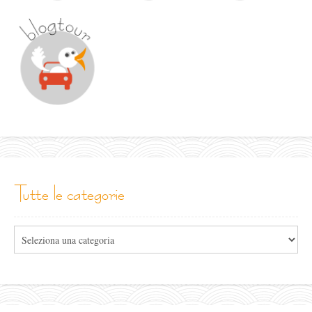
tutte le categorie
Tutte
le
categorie