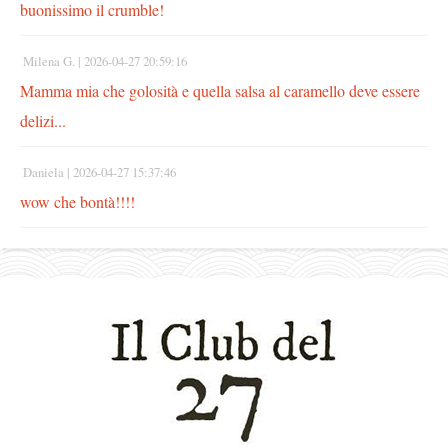
buonissimo il crumble!
Milena G. |
2026-04-27 20:59:16
Mamma mia che golosità e quella salsa al caramello deve essere
delizi...
Daniela |
2026-04-27 15:37:46
wow che bontà!!!!