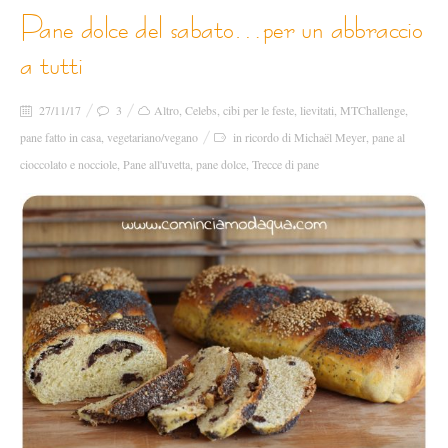
pane dolce del sabato…per un abbraccio
a tutti
27/11/17
3
Altro
,
Celebs
,
cibi per le feste
,
lievitati
,
MTChallenge
,
pane fatto in casa
,
vegetariano/vegano
in ricordo di Michaël Meyer
,
pane al
cioccolato e nocciole
,
Pane all'uvetta
,
pane dolce
,
Trecce di pane