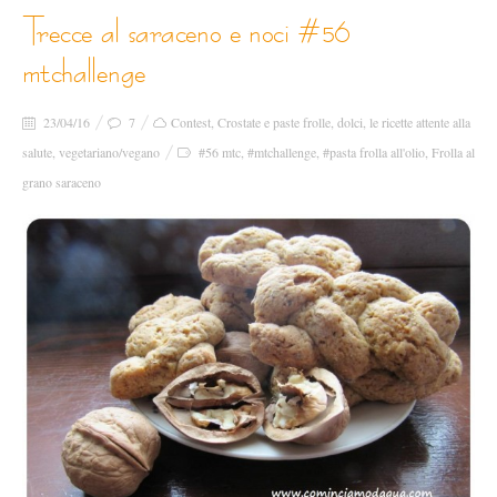
trecce al saraceno e noci #56
mtchallenge
23/04/16
7
Contest
,
Crostate e paste frolle
,
dolci
,
le ricette attente alla
salute
,
vegetariano/vegano
#56 mtc
,
#mtchallenge
,
#pasta frolla all'olio
,
Frolla al
grano saraceno