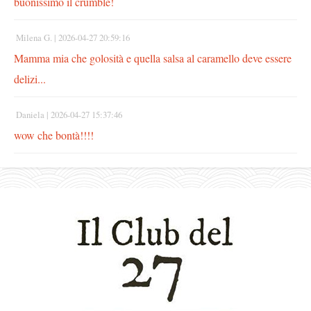
buonissimo il crumble!
Milena G. |
2026-04-27 20:59:16
Mamma mia che golosità e quella salsa al caramello deve essere
delizi...
Daniela |
2026-04-27 15:37:46
wow che bontà!!!!