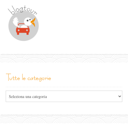
tutte le categorie
Tutte
le
categorie