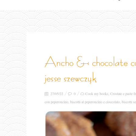
ancho & chocolate cookies slice-and-bakes di
jesse szewczyk
27/05/22
0
Cook my books
,
Crostate e paste fr
con peperoncino
,
biscotti al peperoncino e cioccolato
,
biscotti 