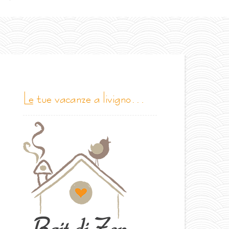
le tue vacanze a livigno…