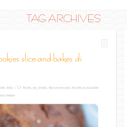
TAG ARCHIVES
olle
,
dolci
#cook_my_books
,
#jesseszewczyk
,
biscotti al cioccolato
senza stampo