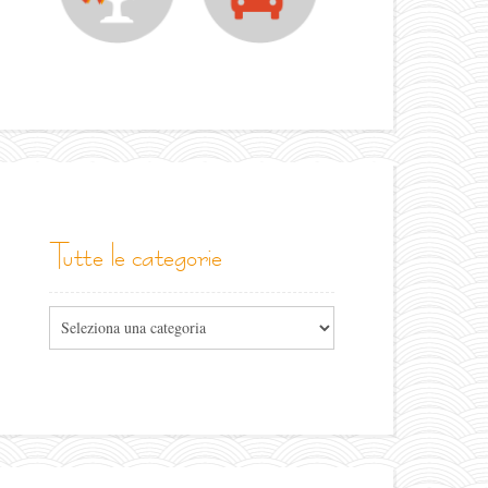
tutte le categorie
Tutte
le
categorie