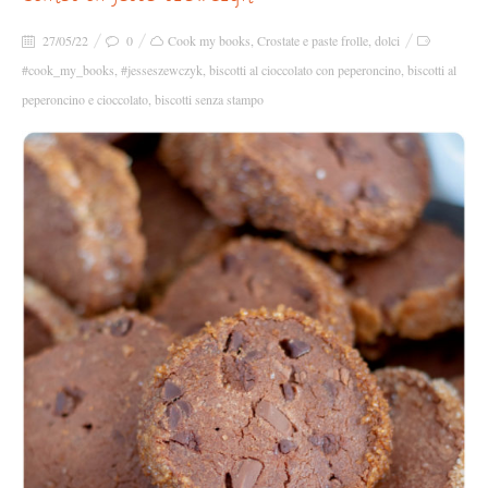
27/05/22
0
Cook my books
,
Crostate e paste frolle
,
dolci
#cook_my_books
,
#jesseszewczyk
,
biscotti al cioccolato con peperoncino
,
biscotti al
peperoncino e cioccolato
,
biscotti senza stampo