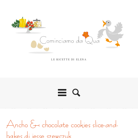
LE RICETTE DI ELENA
ancho & chocolate cookies slice-and-
bakes di jesse szewczyk