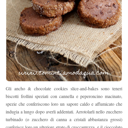
Gli ancho & chocolate cookies slice-and-bakes sono teneri
biscotti frollini speziati con cannella e peperoncino macinato,
spezie che conferiscono loro un sapore caldo e affumicato che
indugia a lungo dopo averli addentati. Arrotolarli nello zucchero
turbinado (o zucchero di canna a cristali abbastanza grossi)
conferisce loro un ulteriore strato di croccantezza, e il cioccolato