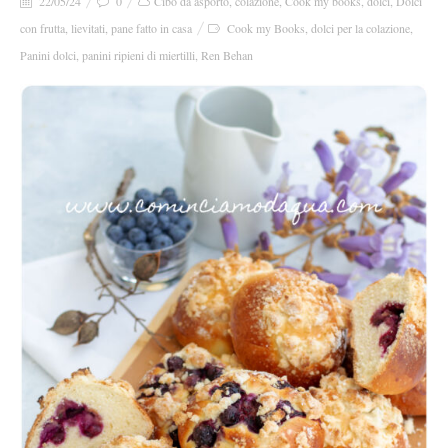
22/05/24
0
Cibo da asporto
,
colazione
,
Cook my books
,
dolci
,
Dolci
con frutta
,
lievitati
,
pane fatto in casa
Cook my Books
,
dolci per la colazione
,
Panini dolci
,
panini ripieni di miertilli
,
Ren Behan