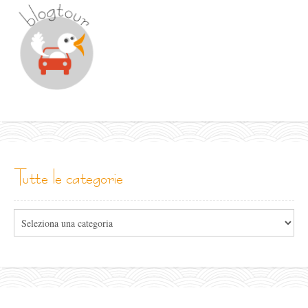
tutte le categorie
Tutte
le
categorie