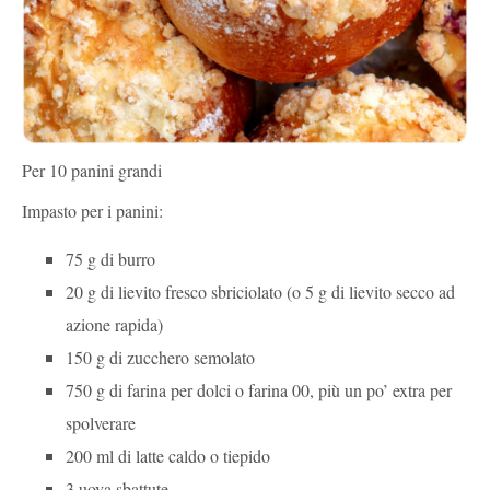
Per 10 panini grandi
Impasto per i panini:
75 g di burro
20 g di lievito fresco sbriciolato (o 5 g di lievito secco ad
azione rapida)
150 g di zucchero semolato
750 g di farina per dolci o farina 00, più un po’ extra per
spolverare
200 ml di latte caldo o tiepido
3 uova sbattute