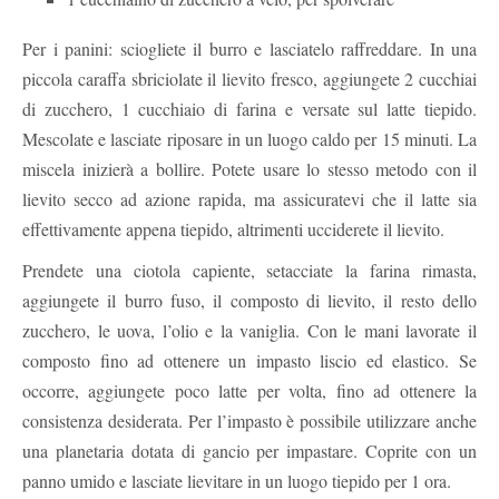
Per i panini: sciogliete il burro e lasciatelo raffreddare. In una
piccola caraffa sbriciolate il lievito fresco, aggiungete 2 cucchiai
di zucchero, 1 cucchiaio di farina e versate sul latte tiepido.
Mescolate e lasciate riposare in un luogo caldo per 15 minuti. La
miscela inizierà a bollire. Potete usare lo stesso metodo con il
lievito secco ad azione rapida, ma assicuratevi che il latte sia
effettivamente appena tiepido, altrimenti ucciderete il lievito.
Prendete una ciotola capiente, setacciate la farina rimasta,
aggiungete il burro fuso, il composto di lievito, il resto dello
zucchero, le uova, l’olio e la vaniglia. Con le mani lavorate il
composto fino ad ottenere un impasto liscio ed elastico. Se
occorre, aggiungete poco latte per volta, fino ad ottenere la
consistenza desiderata. Per l’impasto è possibile utilizzare anche
una planetaria dotata di gancio per impastare. Coprite con un
panno umido e lasciate lievitare in un luogo tiepido per 1 ora.