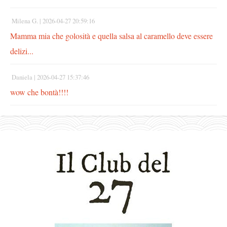
Milena G. |
2026-04-27 20:59:16
Mamma mia che golosità e quella salsa al caramello deve essere
delizi...
Daniela |
2026-04-27 15:37:46
wow che bontà!!!!