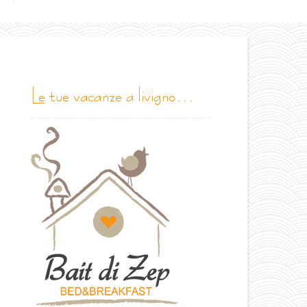
le tue vacanze a livigno…