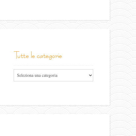
tutte le categorie
Tutte
le
categorie