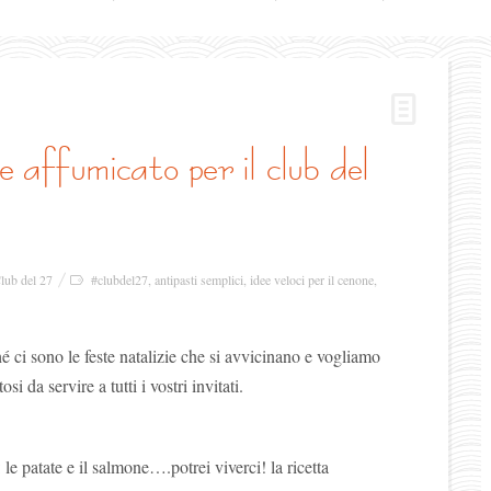
lub del 27
#clubdel27
,
antipasti semplici
,
idee veloci per il cenone
,
hé ci sono le feste natalizie che si avvicinano e vogliamo
si da servire a tutti i vostri invitati.
le patate e il salmone….potrei viverci! la ricetta