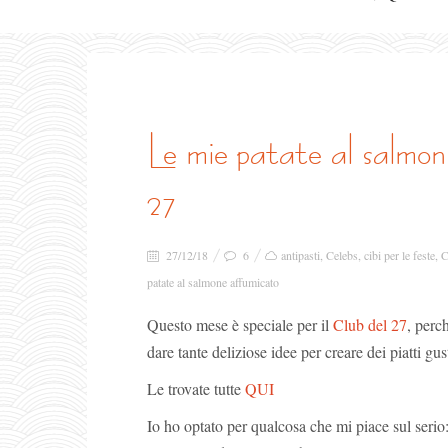
le mie patate al salmone affumicato per il club del
27
27/12/18
6
antipasti
,
Celebs
,
cibi per le feste
,
C
patate al salmone affumicato
Questo mese è speciale per il
Club del 27
, perc
dare tante deliziose idee per creare dei piatti gusto
Le trovate tutte
QUI
Io ho optato per qualcosa che mi piace sul serio: 