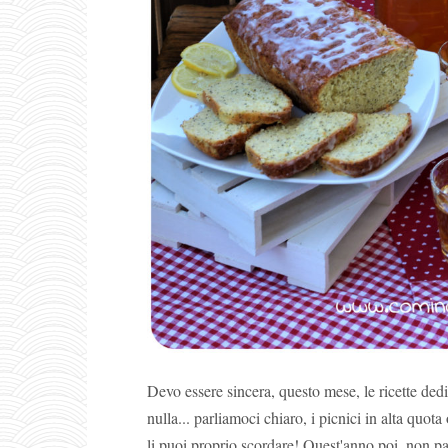
Devo essere sincera, questo mese, le ricette ded
nulla... parliamoci chiaro, i picnici in alta quota
li puoi proprio scordare! Quest'anno poi, non par