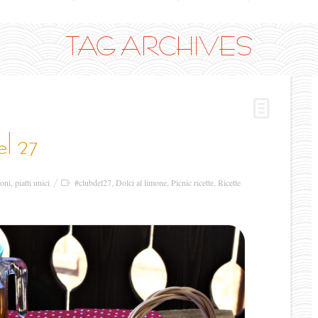
TAG ARCHIVES
el 27
oni
,
piatti unici
#clubdel27
,
Dolci al limone
,
Picnic ricette
,
Ricette