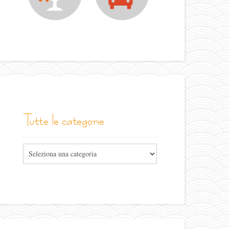
tutte le categorie
Tutte
le
categorie