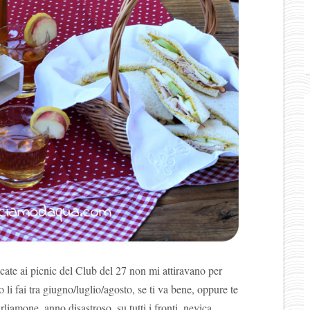
icate ai picnic del Club del 27 non mi attiravano per
 o li fai tra giugno/luglio/agosto, se ti va bene, oppure te
liamone, anno disastroso, su tutti i fronti, nevica