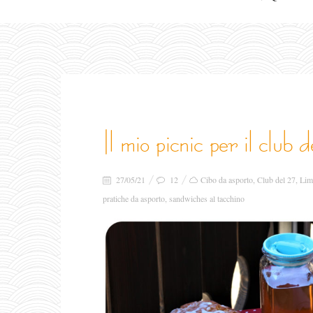
il mio picnic per il club d
27/05/21
12
Cibo da asporto
,
Club del 27
,
Lim
pratiche da asporto
,
sandwiches al tacchino