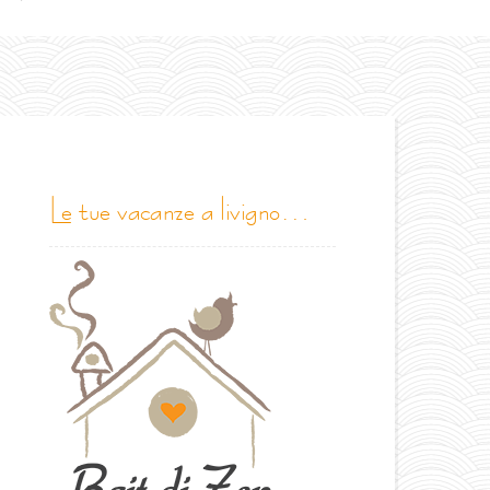
le tue vacanze a livigno…