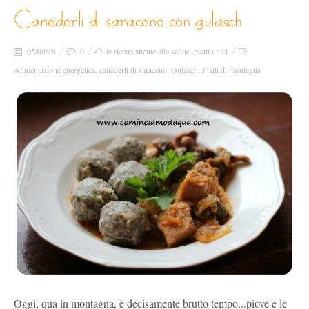
canederli di saraceno con gulasch
05/08/16
0
le ricette attente alla salute
,
piatti unici
Alimentazione energetica
,
canederli di saraceno
,
Gulasch
,
Piatti di montagna
Oggi, qua in montagna, è decisamente brutto tempo...piove e le