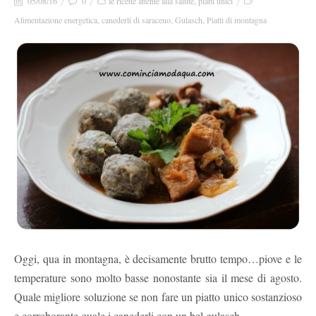
05/08/16
0
le ricette attente alla salute
,
piatti unici
Alimentazione energetica
,
canederli di saraceno
,
Gulasch
,
Piatti di montagna
Oggi, qua in montagna, è decisamente brutto tempo…piove e le
temperature sono molto basse nonostante sia il mese di agosto.
Quale migliore soluzione se non fare un piatto unico sostanzioso
e corroborante quale i canederli con un bel gulasch.