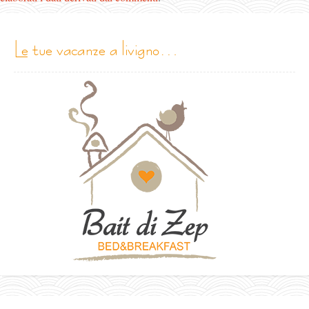
le tue vacanze a livigno…