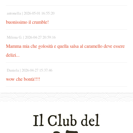
antonella |
2026-05-01 16:55:20
buonissimo il crumble!
Milena G. |
2026-04-27 20:59:16
Mamma mia che golosità e quella salsa al caramello deve essere
delizi...
Daniela |
2026-04-27 15:37:46
wow che bontà!!!!