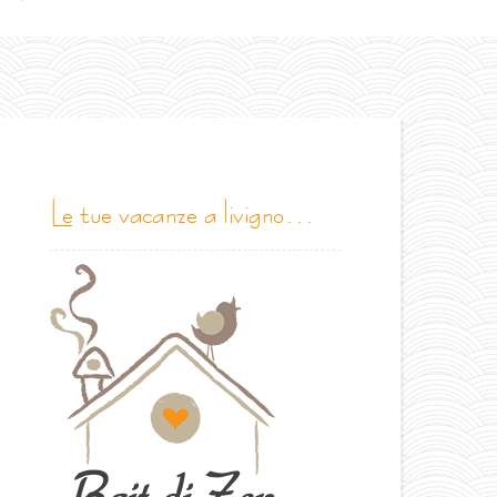
le tue vacanze a livigno…