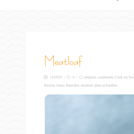
meatloaf
14/10/25
0
antipasti
,
condimenti
,
Cook my bo
briciola
,
James Ramsden
,
meatloaf
,
piace ai bambini