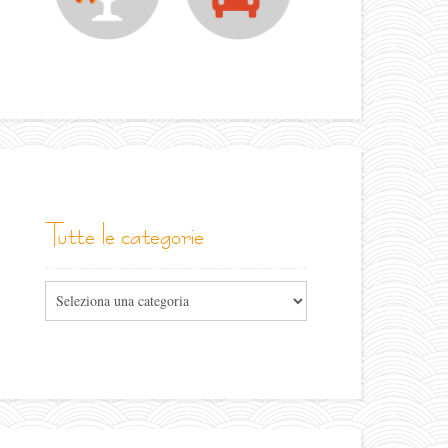
tutte le categorie
Tutte
le
categorie