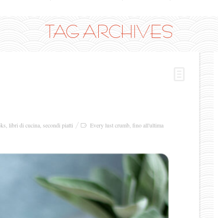
TAG ARCHIVES
oks
,
libri di cucina
,
secondi piatti
Every lust crumb
,
fino all'ultima