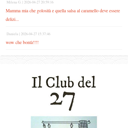
Milena G. |
2026-04-27 20:59:16
Mamma mia che golosità e quella salsa al caramello deve essere
delizi...
Daniela |
2026-04-27 15:37:46
wow che bontà!!!!