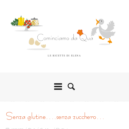
LE RICETTE DI ELENA
senza glutine….senza zucchero…