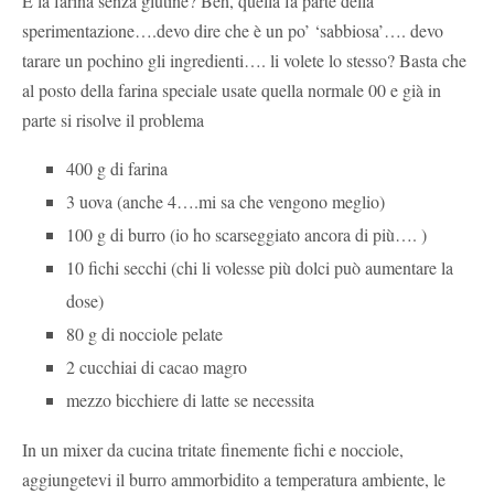
E la farina senza glutine? Beh, quella fa parte della
sperimentazione….devo dire che è un po’ ‘sabbiosa’…. devo
tarare un pochino gli ingredienti…. li volete lo stesso? Basta che
al posto della farina speciale usate quella normale 00 e già in
parte si risolve il problema
400 g di farina
3 uova (anche 4….mi sa che vengono meglio)
100 g di burro (io ho scarseggiato ancora di più…. )
10 fichi secchi (chi li volesse più dolci può aumentare la
dose)
80 g di nocciole pelate
2 cucchiai di cacao magro
mezzo bicchiere di latte se necessita
In un mixer da cucina tritate finemente fichi e nocciole,
aggiungetevi il burro ammorbidito a temperatura ambiente, le