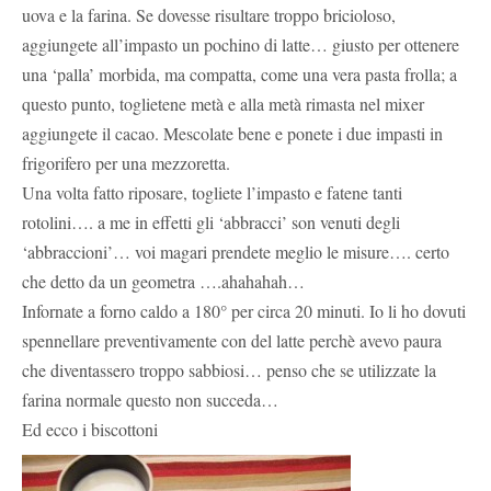
uova e la farina. Se dovesse risultare troppo bricioloso,
aggiungete all’impasto un pochino di latte… giusto per ottenere
una ‘palla’ morbida, ma compatta, come una vera pasta frolla; a
questo punto, toglietene metà e alla metà rimasta nel mixer
aggiungete il cacao. Mescolate bene e ponete i due impasti in
frigorifero per una mezzoretta.
Una volta fatto riposare, togliete l’impasto e fatene tanti
rotolini…. a me in effetti gli ‘abbracci’ son venuti degli
‘abbraccioni’… voi magari prendete meglio le misure…. certo
che detto da un geometra ….ahahahah…
Infornate a forno caldo a 180° per circa 20 minuti. Io li ho dovuti
spennellare preventivamente con del latte perchè avevo paura
che diventassero troppo sabbiosi… penso che se utilizzate la
farina normale questo non succeda…
Ed ecco i biscottoni