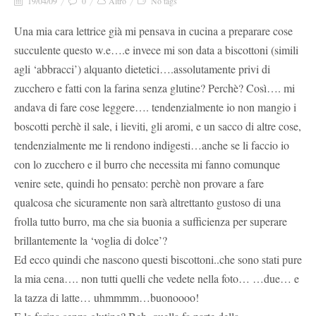
19/04/09
0
Altro
No tags
Una mia cara lettrice già mi pensava in cucina a preparare cose
succulente questo w.e….e invece mi son data a biscottoni (simili
agli ‘abbracci’) alquanto dietetici….assolutamente privi di
zucchero e fatti con la farina senza glutine? Perchè? Così…. mi
andava di fare cose leggere…. tendenzialmente io non mangio i
boscotti perchè il sale, i lieviti, gli aromi, e un sacco di altre cose,
tendenzialmente me li rendono indigesti…anche se li faccio io
con lo zucchero e il burro che necessita mi fanno comunque
venire sete, quindi ho pensato: perchè non provare a fare
qualcosa che sicuramente non sarà altrettanto gustoso di una
frolla tutto burro, ma che sia buonia a sufficienza per superare
brillantemente la ‘voglia di dolce’?
Ed ecco quindi che nascono questi biscottoni..che sono stati pure
la mia cena…. non tutti quelli che vedete nella foto… …due… e
la tazza di latte… uhmmmm…buonoooo!