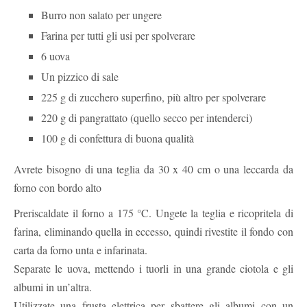
Burro non salato per ungere
Farina per tutti gli usi per spolverare
6 uova
Un pizzico di sale
225 g di zucchero superfino, più altro per spolverare
220 g di pangrattato (quello secco per intenderci)
100 g di confettura di buona qualità
Avrete bisogno di una teglia da 30 x 40 cm o una leccarda da
forno con bordo alto
Preriscaldate il forno a 175 °C. Ungete la teglia e ricopritela di
farina, eliminando quella in eccesso, quindi rivestite il fondo con
carta da forno unta e infarinata.
Separate le uova, mettendo i tuorli in una grande ciotola e gli
albumi in un’altra.
Utilizzate una frusta elettrica per sbattere gli albumi con un