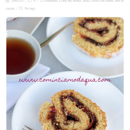
20/02/25
0
colazione
,
Cook my books
,
dolci
,
Dolci con frutta
,
libri di
cucina
No tags