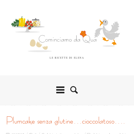
LE RICETTE DI ELENA
plumcake senza glutine…cioccolatoso….