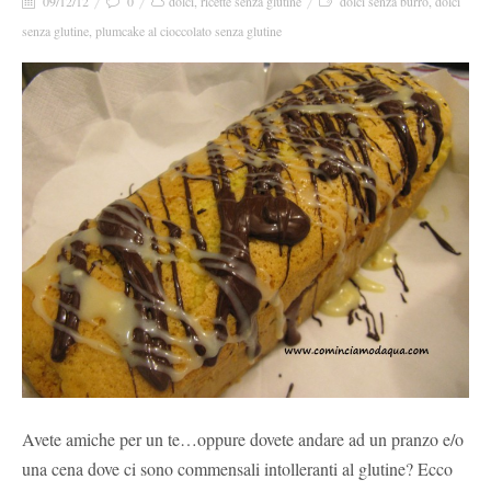
09/12/12
0
dolci
,
ricette senza glutine
dolci senza burro
,
dolci
senza glutine
,
plumcake al cioccolato senza glutine
Avete amiche per un te…oppure dovete andare ad un pranzo e/o
una cena dove ci sono commensali intolleranti al glutine? Ecco