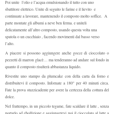
Poi unite l’olio e l’acqua emulsionando il tutto con uno
sbattitore elettrico. Unite di seguito le farine e il lievito e
continuate a lavorare, mantenendo il composto molto soffice. A
parte montate gli albumi a neve ben ferma. e uniteli
delicatamente all’altro composto, usando questa volta una
spatola o un cucchiaio , facendo movimenti dal basso verso
l’alto.
A piacere si possono aggiungere anche gocce di cioccolato o
pezzetti di marron glacè… ma tenderanno ad andare sul fondo in
quanto il composto risulterà abbastanza liquido.
Rivestite uno stampo da plumcake con della carta da forno e
distribuitevi il composto. Infornate a 180° per 40 minuti circa.
Fate la prova stuzzicadente per avere la certezza della cottura del
dolce.
Nel frattempo, in un piccolo tegame, fate scaldare il latte , senza
portarlo ad ebollizione e aggiungetevi poi il cioccolato al latte a