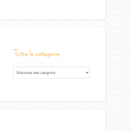
tutte le categorie
Tutte
le
categorie