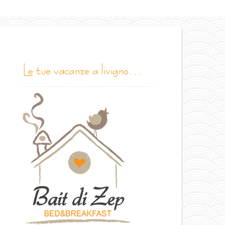
le tue vacanze a livigno…