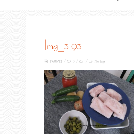
img_3193
17/06/12
0
No tags