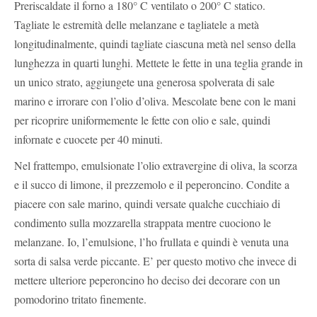
Preriscaldate il forno a 180° C ventilato o 200° C statico.
Tagliate le estremità delle melanzane e tagliatele a metà
longitudinalmente, quindi tagliate ciascuna metà nel senso della
lunghezza in quarti lunghi. Mettete le fette in una teglia grande in
un unico strato, aggiungete una generosa spolverata di sale
marino e irrorare con l’olio d’oliva. Mescolate bene con le mani
per ricoprire uniformemente le fette con olio e sale, quindi
infornate e cuocete per 40 minuti.
Nel frattempo, emulsionate l’olio extravergine di oliva, la scorza
e il succo di limone, il prezzemolo e il peperoncino. Condite a
piacere con sale marino, quindi versate qualche cucchiaio di
condimento sulla mozzarella strappata mentre cuociono le
melanzane. Io, l’emulsione, l’ho frullata e quindi è venuta una
sorta di salsa verde piccante. E’ per questo motivo che invece di
mettere ulteriore peperoncino ho deciso dei decorare con un
pomodorino tritato finemente.