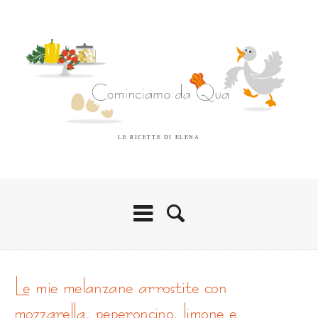
LE RICETTE DI ELENA
le mie melanzane arrostite con
mozzarella, peperoncino, limone e