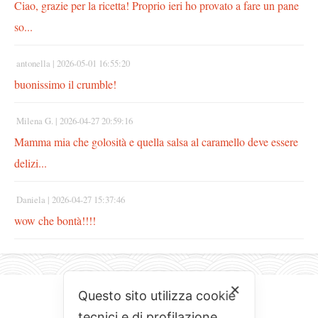
Ciao, grazie per la ricetta! Proprio ieri ho provato a fare un pane
so...
antonella |
2026-05-01 16:55:20
buonissimo il crumble!
Milena G. |
2026-04-27 20:59:16
Mamma mia che golosità e quella salsa al caramello deve essere
delizi...
Daniela |
2026-04-27 15:37:46
wow che bontà!!!!
✕
Questo sito utilizza cookie
tecnici e di profilazione.