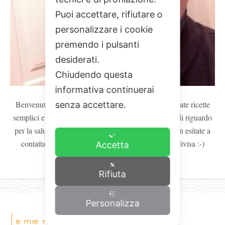
Puoi accettare, rifiutare o
personalizzare i cookie
premendo i pulsanti
desiderati.
Chiudendo questa
informativa continuerai
Benvenuti! Se vi va di cimentarvi in cucina, qui trovate ricette
senza accettare.
semplici e che vogliono avere, per lo più, un occhio di riguardo
per la salute. Se avete curiosità, dubbi o richieste, non esitate a
contattarmi... la cucina è una passione che va condivisa :-)
Accetta
Continua a leggere...
Rifiuta
Personalizza
le mie ricette: