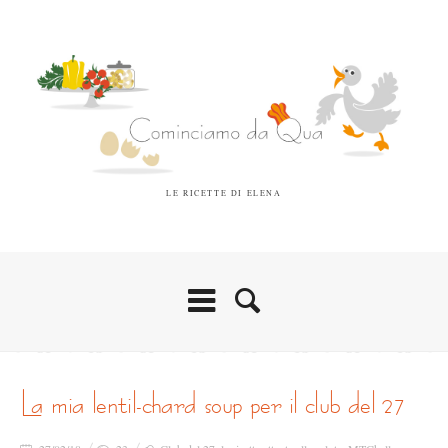
LE RICETTE DI ELENA
la mia lentil-chard soup per il club del 27