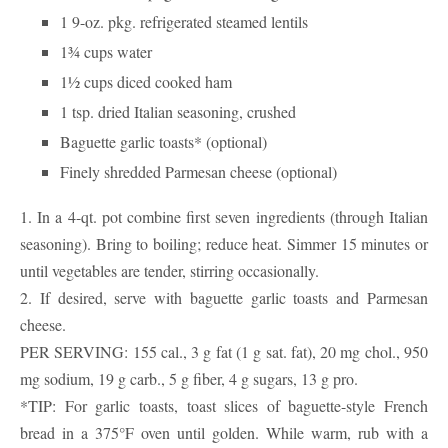
1 9-oz. pkg. refrigerated steamed lentils
1¾ cups water
1½ cups diced cooked ham
1 tsp. dried Italian seasoning, crushed
Baguette garlic toasts* (optional)
Finely shredded Parmesan cheese (optional)
1. In a 4-qt. pot combine first seven ingredients (through Italian
seasoning). Bring to boiling; reduce heat. Simmer 15 minutes or
until vegetables are tender, stirring occasionally.
2. If desired, serve with baguette garlic toasts and Parmesan
cheese.
PER SERVING: 155 cal., 3 g fat (1 g sat. fat), 20 mg chol., 950
mg sodium, 19 g carb., 5 g fiber, 4 g sugars, 13 g pro.
*TIP: For garlic toasts, toast slices of baguette-style French
bread in a 375°F oven until golden. While warm, rub with a