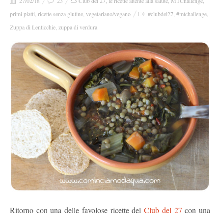
27/02/18
23
Club del 27
,
le ricette attente alla salute
,
MTChallenge
,
primi piatti
,
ricette senza glutine
,
vegetariano/vegano
#clubdel27
,
#mtchallenge
,
Zuppa di Lenticchie
,
zuppa di verdura
Ritorno con una delle favolose ricette del
Club del 27
con una