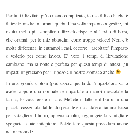
Per tutti i lievitati, più o meno complicato, io uso il li.co.li. che è
il lievito madre in forma liquida. Una volta imparato a gestire, mi
risulta molto più semplice utilizzarlo rispetto al lievito di birra,
che oramai, per le mie abitudini, corre troppo veloce! Non c’è
molta differenza, in entrambi i casi, occorre ‘ascoltare’ l’impasto
e vederlo per come lavora. E’ vero, i tempi di lievitazione
cambiano, ma la notte è perfetta per questi tempi di attesa, gli
impasti ringraziano per il riposo e il nostro stomaco anche
In una grande ciotola (può essere quella dell’impastatore se lo
avete, oppure una normale se impastate a mano) mescolate la
farina, lo zucchero e il sale. Mettete il latte e il burro in una
piccola casseruola dal fondo pesante e riscaldate a fiamma bassa
per sciogliere il burro, appena sciolto, aggiungete la vaniglia e
spegnete e fate intiepidire. Potete fare questa procedura anche
nel microonde.