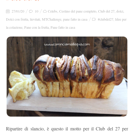
27/01/20
10
Celebs
,
Cestino del pane completo
,
Club del 27
,
dolci
,
Dolci con frutta
,
lievitati
,
MTChallenge
,
pane fatto in casa
#clubdel27
,
Idee per
la colazione
,
Pane con la frutta
,
Pane fatto in casa
Ripartire di slancio, è questo il motto per il Club del 27 per