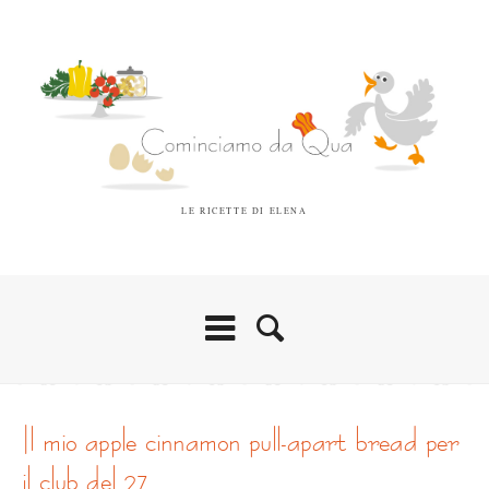
LE RICETTE DI ELENA
il mio apple cinnamon pull-apart bread per
il club del 27