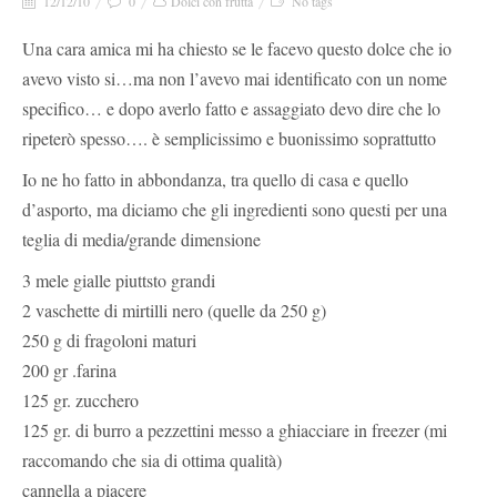
12/12/10
0
Dolci con frutta
No tags
Una cara amica mi ha chiesto se le facevo questo dolce che io
avevo visto si…ma non l’avevo mai identificato con un nome
specifico… e dopo averlo fatto e assaggiato devo dire che lo
ripeterò spesso…. è semplicissimo e buonissimo soprattutto
Io ne ho fatto in abbondanza, tra quello di casa e quello
d’asporto, ma diciamo che gli ingredienti sono questi per una
teglia di media/grande dimensione
3 mele gialle piuttsto grandi
2 vaschette di mirtilli nero (quelle da 250 g)
250 g di fragoloni maturi
200 gr .farina
125 gr. zucchero
125 gr. di burro a pezzettini messo a ghiacciare in freezer (mi
raccomando che sia di ottima qualità)
cannella a piacere