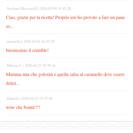
Stefania Mazzarelli |
2026-05-04 19:45:28
Ciao, grazie per la ricetta! Proprio ieri ho provato a fare un pane
so...
antonella |
2026-05-01 16:55:20
buonissimo il crumble!
Milena G. |
2026-04-27 20:59:16
Mamma mia che golosità e quella salsa al caramello deve essere
delizi...
Daniela |
2026-04-27 15:37:46
wow che bontà!!!!