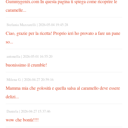
Gummygenix.com In questa pagina ti spiega come ricoprire le
caramelle...
Stefania Mazzarelli |
2026-05-04 19:45:28
Ciao, grazie per la ricetta! Proprio ieri ho provato a fare un pane
so...
antonella |
2026-05-01 16:55:20
buonissimo il crumble!
Milena G. |
2026-04-27 20:59:16
Mamma mia che golosità e quella salsa al caramello deve essere
delizi...
Daniela |
2026-04-27 15:37:46
wow che bontà!!!!