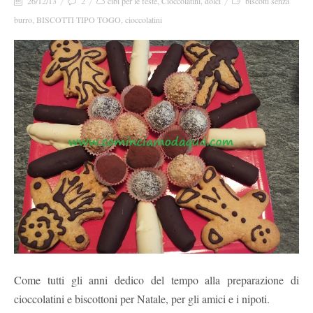
26/12/13
2
cibi per le feste
,
Cioccolatini
,
dolci
biscotti senza
burro
,
BISCOTTI TIPO TOGO
,
cioccolatini
Come tutti gli anni dedico del tempo alla preparazione di
cioccolatini e biscottoni per Natale, per gli amici e i nipoti.