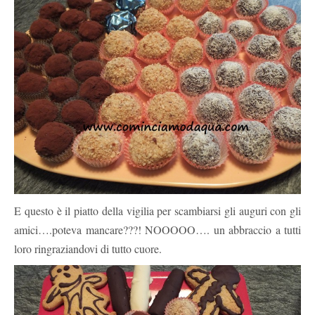
E questo è il piatto della vigilia per scambiarsi gli auguri con gli
amici….poteva mancare???! NOOOOO…. un abbraccio a tutti
loro ringraziandovi di tutto cuore.