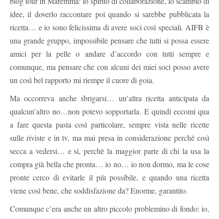
blog tour in Maremma: lo spirito di collaborazione, lo scambio di
idee, il doverlo raccontare poi quando si sarebbe pubblicata la
ricetta… e io sono felicissima di avere soci così speciali. AIFB è
una grande gruppo, impossibile pensare che tutti si possa essere
amici per la pelle o andare d’accordo con tutti sempre e
comunque, ma pensare che con alcuni dei miei soci posso avere
un così bel rapporto mi riempe il cuore di goia.
Ma occorreva anche sbrigarsi… un’altra ricetta anticipata da
qualcun’altro no…non potevo sopportarla. E quindi eccomi qua
a fare questa pasta così particolare, sempre vista nelle ricette
sulle riviste e in tv, ma mai presa in considerazione perchè così
secca a vedersi… e si, perchè la maggior parte di chi la usa la
compra già bella che pronta… io no… io non dormo, ma le cose
pronte cerco di evitarle il più possibile, e quando una ricetta
viene così bene, che soddisfazione da? Enorme, garantito.
Comunque c’era anche un altro piccolo problemino di fondo: io,