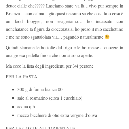
detto: cialle che????? Lasciamo stare va là…vivo pur sempre in
Brianza… con calma…già quasi nessuno sa che cosa fa o cosa è
un food blogger, non esageriamo… ho incassato con
nonchalance la figura da cioccolataia, ho preso il mio sacchettino
e me ne sono sgattaiolata via… pagando naturalmente
Quindi stamane le ho tolte dal frigo e le ho messe a cuocere in
una grossa padella fino a che non si sono aperte.
Ma ecco la lista degli ingredienti per 3/4 persone
PER LA PASTA
300 g di farina bianca 00
sale al rosmarino (circa 1 cucchiaio)
acqua q.b.
mezzo bicchiere di olio extra vergine d’oliva
PER LE COZZE ALL’ORIENTALE