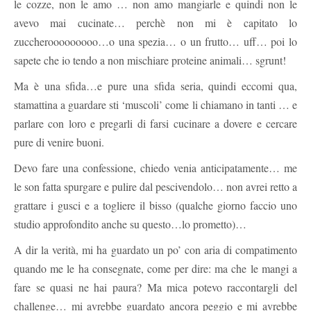
le cozze, non le amo … non amo mangiarle e quindi non le
avevo mai cucinate… perchè non mi è capitato lo
zuccherooooooooo…o una spezia… o un frutto… uff… poi lo
sapete che io tendo a non mischiare proteine animali… sgrunt!
Ma è una sfida…e pure una sfida seria, quindi eccomi qua,
stamattina a guardare sti ‘muscoli’ come li chiamano in tanti … e
parlare con loro e pregarli di farsi cucinare a dovere e cercare
pure di venire buoni.
Devo fare una confessione, chiedo venia anticipatamente… me
le son fatta spurgare e pulire dal pescivendolo… non avrei retto a
grattare i gusci e a togliere il bisso (qualche giorno faccio uno
studio approfondito anche su questo…lo prometto)…
A dir la verità, mi ha guardato un po’ con aria di compatimento
quando me le ha consegnate, come per dire: ma che le mangi a
fare se quasi ne hai paura? Ma mica potevo raccontargli del
challenge… mi avrebbe guardato ancora peggio e mi avrebbe