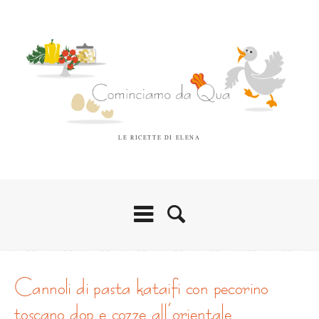
LE RICETTE DI ELENA
cannoli di pasta kataifi con pecorino
toscano dop e cozze all’orientale