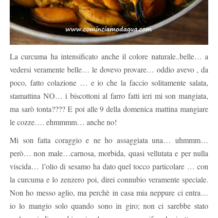
La curcuma ha intensificato anche il colore naturale..belle… a
vedersi veramente belle… le dovevo provare… oddio avevo , da
poco, fatto colazione … e io che la faccio solitamente salata,
stamattina NO… i biscottoni al farro fatti ieri mi son mangiata,
ma sarò tonta???? E poi alle 9 della domenica mattina mangiare
le cozze…. ehmmmm… anche no!
Mi son fatta coraggio e ne ho assaggiata una… uhmmm…
però… non male…carnosa, morbida, quasi vellutata e per nulla
viscida… l’olio di sesamo ha dato quel tocco particolare … con
la curcuma e lo zenzero poi, direi connubio veramente speciale.
Non ho messo aglio, ma perchè in casa mia neppure ci entra…
io lo mangio solo quando sono in giro; non ci sarebbe stato