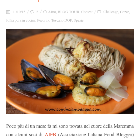
11/10/15
2
Altro
,
BLOG TOUR
,
Contest
Challenge
,
Cozze
,
follia pura in cucina
,
Pecorino Toscano DOP
,
Spezie
Poco più di un mese fa mi sono trovata nel cuore della Maremma
con alcuni soci di
AIFB
(Associazione Italiana Food Blogger)