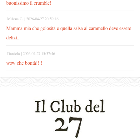
buonissimo il crumble!
Milena G. |
2026-04-27 20:59:16
Mamma mia che golosità e quella salsa al caramello deve essere
delizi...
Daniela |
2026-04-27 15:37:46
wow che bontà!!!!