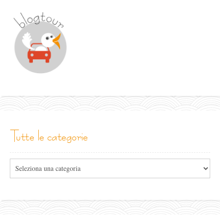
tutte le categorie
Tutte
le
categorie